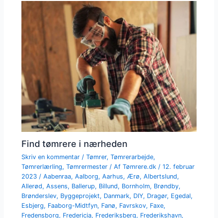
Find tømrere i nærheden
Skriv en kommentar
/
Tømrer
,
Tømrerarbejde
,
Tømrerlærling
,
Tømrermester
/ Af
Tømrere.dk
/
12. februar
2023
/
Aabenraa
,
Aalborg
,
Aarhus
,
Ærø
,
Albertslund
,
Allerød
,
Assens
,
Ballerup
,
Billund
,
Bornholm
,
Brøndby
,
Brønderslev
,
Byggeprojekt
,
Danmark
,
DIY
,
Dragør
,
Egedal
,
Esbjerg
,
Faaborg-Midtfyn
,
Fanø
,
Favrskov
,
Faxe
,
Fredensborg
,
Fredericia
,
Frederiksberg
,
Frederikshavn
,