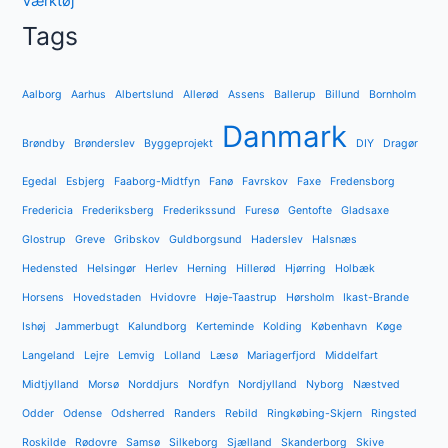
Værktøj
Tags
Aalborg
Aarhus
Albertslund
Allerød
Assens
Ballerup
Billund
Bornholm
Danmark
Brøndby
Brønderslev
Byggeprojekt
DIY
Dragør
Egedal
Esbjerg
Faaborg-Midtfyn
Fanø
Favrskov
Faxe
Fredensborg
Fredericia
Frederiksberg
Frederikssund
Furesø
Gentofte
Gladsaxe
Glostrup
Greve
Gribskov
Guldborgsund
Haderslev
Halsnæs
Hedensted
Helsingør
Herlev
Herning
Hillerød
Hjørring
Holbæk
Horsens
Hovedstaden
Hvidovre
Høje-Taastrup
Hørsholm
Ikast-Brande
Ishøj
Jammerbugt
Kalundborg
Kerteminde
Kolding
København
Køge
Langeland
Lejre
Lemvig
Lolland
Læsø
Mariagerfjord
Middelfart
Midtjylland
Morsø
Norddjurs
Nordfyn
Nordjylland
Nyborg
Næstved
Odder
Odense
Odsherred
Randers
Rebild
Ringkøbing-Skjern
Ringsted
Roskilde
Rødovre
Samsø
Silkeborg
Sjælland
Skanderborg
Skive