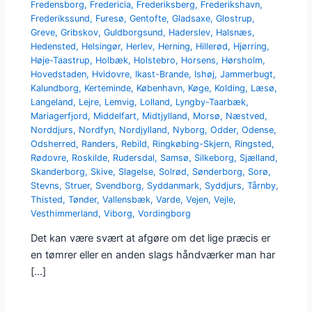
Fredensborg
,
Fredericia
,
Frederiksberg
,
Frederikshavn
,
Frederikssund
,
Furesø
,
Gentofte
,
Gladsaxe
,
Glostrup
,
Greve
,
Gribskov
,
Guldborgsund
,
Haderslev
,
Halsnæs
,
Hedensted
,
Helsingør
,
Herlev
,
Herning
,
Hillerød
,
Hjørring
,
Høje-Taastrup
,
Holbæk
,
Holstebro
,
Horsens
,
Hørsholm
,
Hovedstaden
,
Hvidovre
,
Ikast-Brande
,
Ishøj
,
Jammerbugt
,
Kalundborg
,
Kerteminde
,
København
,
Køge
,
Kolding
,
Læsø
,
Langeland
,
Lejre
,
Lemvig
,
Lolland
,
Lyngby-Taarbæk
,
Mariagerfjord
,
Middelfart
,
Midtjylland
,
Morsø
,
Næstved
,
Norddjurs
,
Nordfyn
,
Nordjylland
,
Nyborg
,
Odder
,
Odense
,
Odsherred
,
Randers
,
Rebild
,
Ringkøbing-Skjern
,
Ringsted
,
Rødovre
,
Roskilde
,
Rudersdal
,
Samsø
,
Silkeborg
,
Sjælland
,
Skanderborg
,
Skive
,
Slagelse
,
Solrød
,
Sønderborg
,
Sorø
,
Stevns
,
Struer
,
Svendborg
,
Syddanmark
,
Syddjurs
,
Tårnby
,
Thisted
,
Tønder
,
Vallensbæk
,
Varde
,
Vejen
,
Vejle
,
Vesthimmerland
,
Viborg
,
Vordingborg
Det kan være svært at afgøre om det lige præcis er
en tømrer eller en anden slags håndværker man har
[…]