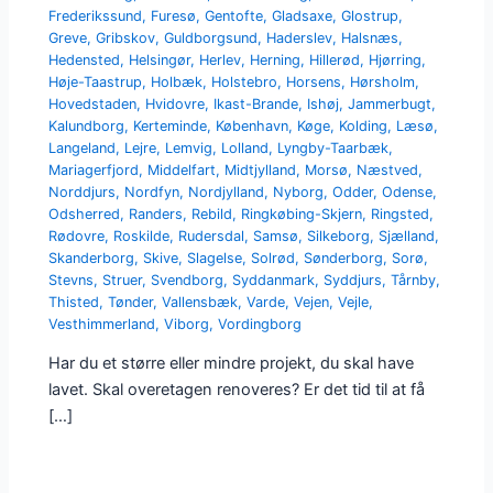
Frederikssund
,
Furesø
,
Gentofte
,
Gladsaxe
,
Glostrup
,
Greve
,
Gribskov
,
Guldborgsund
,
Haderslev
,
Halsnæs
,
Hedensted
,
Helsingør
,
Herlev
,
Herning
,
Hillerød
,
Hjørring
,
Høje-Taastrup
,
Holbæk
,
Holstebro
,
Horsens
,
Hørsholm
,
Hovedstaden
,
Hvidovre
,
Ikast-Brande
,
Ishøj
,
Jammerbugt
,
Kalundborg
,
Kerteminde
,
København
,
Køge
,
Kolding
,
Læsø
,
Langeland
,
Lejre
,
Lemvig
,
Lolland
,
Lyngby-Taarbæk
,
Mariagerfjord
,
Middelfart
,
Midtjylland
,
Morsø
,
Næstved
,
Norddjurs
,
Nordfyn
,
Nordjylland
,
Nyborg
,
Odder
,
Odense
,
Odsherred
,
Randers
,
Rebild
,
Ringkøbing-Skjern
,
Ringsted
,
Rødovre
,
Roskilde
,
Rudersdal
,
Samsø
,
Silkeborg
,
Sjælland
,
Skanderborg
,
Skive
,
Slagelse
,
Solrød
,
Sønderborg
,
Sorø
,
Stevns
,
Struer
,
Svendborg
,
Syddanmark
,
Syddjurs
,
Tårnby
,
Thisted
,
Tønder
,
Vallensbæk
,
Varde
,
Vejen
,
Vejle
,
Vesthimmerland
,
Viborg
,
Vordingborg
Har du et større eller mindre projekt, du skal have
lavet. Skal overetagen renoveres? Er det tid til at få
[…]