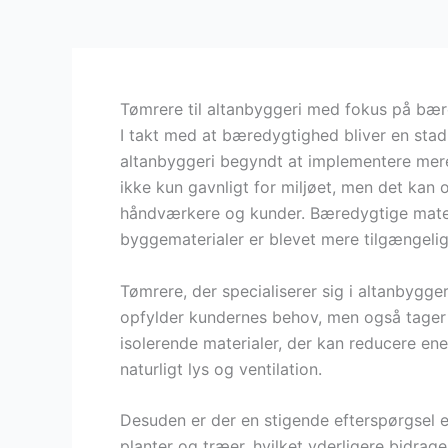
Tømrere til altanbyggeri med fokus på bæ
I takt med at bæredygtighed bliver en stadi
altanbyggeri begyndt at implementere mere 
ikke kun gavnligt for miljøet, men det kan o
håndværkere og kunder. Bæredygtige mater
byggematerialer er blevet mere tilgængeli
Tømrere, der specialiserer sig i altanbyggeri
opfylder kundernes behov, men også tager h
isolerende materialer, der kan reducere en
naturligt lys og ventilation.
Desuden er der en stigende efterspørgsel e
planter og træer, hvilket yderligere bidrage