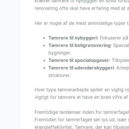
kræver tømrere til nybyggeri en solid forst
renovering ofte skal have erfaring med at 
Her er nogle af de mest almindelige typer 
Tømrere til nybyggeri
: Fokuserer på
Tømrere til boligrenovering
: Specia
bygninger.
Tømrere til specialopgaver
: Tilbyde
Tømrere til udendørsbyggeri
: Arbe
strukturer.
Hver type tømrerarbejde spiller en vigtig r
vigtigt for tømrere at have en bred vifte 
Fremtidige tendenser inden for tømrerfage
Fremtiden for tømrerfaget ser lys ud, isæ
energieffektivitet. Tømrere, der kan tilpass