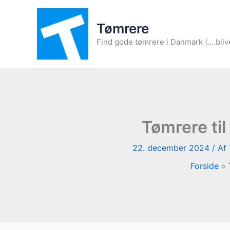
Gå
til
Tømrere
indholdet
Find gode tømrere i Danmark (....bliv
Tømrere ti
22. december 2024
/ Af
Forside