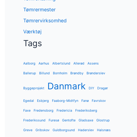
Tømrermester
Tømrervirksomhed
Værktøj
Tags
Aalborg
Aarhus
Albertslund
Allerød
Assens
Ballerup
Billund
Bornholm
Brøndby
Brønderslev
Danmark
Byggeprojekt
DIY
Dragør
Egedal
Esbjerg
Faaborg-Midtfyn
Fanø
Favrskov
Faxe
Fredensborg
Fredericia
Frederiksberg
Frederikssund
Furesø
Gentofte
Gladsaxe
Glostrup
Greve
Gribskov
Guldborgsund
Haderslev
Halsnæs