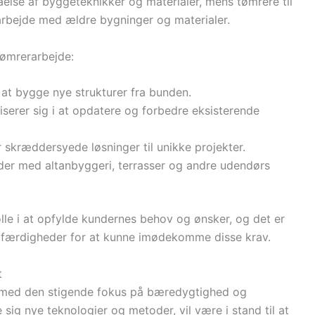
åelse af byggeteknikker og materialer, mens tømrere til
arbejde med ældre bygninger og materialer.
tømrerarbejde:
 at bygge nye strukturer fra bunden.
liserer sig i at opdatere og forbedre eksisterende
r skræddersyede løsninger til unikke projekter.
jder med altanbyggeri, terrasser og andre udendørs
olle i at opfylde kundernes behov og ønsker, og det er
af færdigheder for at kunne imødekomme disse krav.
t
r med den stigende fokus på bæredygtighed og
e sig nye teknologier og metoder, vil være i stand til at