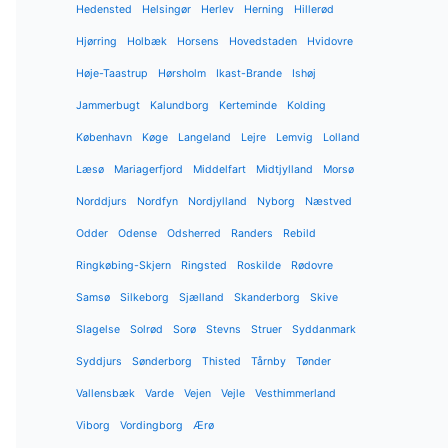
Hedensted
Helsingør
Herlev
Herning
Hillerød
Hjørring
Holbæk
Horsens
Hovedstaden
Hvidovre
Høje-Taastrup
Hørsholm
Ikast-Brande
Ishøj
Jammerbugt
Kalundborg
Kerteminde
Kolding
København
Køge
Langeland
Lejre
Lemvig
Lolland
Læsø
Mariagerfjord
Middelfart
Midtjylland
Morsø
Norddjurs
Nordfyn
Nordjylland
Nyborg
Næstved
Odder
Odense
Odsherred
Randers
Rebild
Ringkøbing-Skjern
Ringsted
Roskilde
Rødovre
Samsø
Silkeborg
Sjælland
Skanderborg
Skive
Slagelse
Solrød
Sorø
Stevns
Struer
Syddanmark
Syddjurs
Sønderborg
Thisted
Tårnby
Tønder
Vallensbæk
Varde
Vejen
Vejle
Vesthimmerland
Viborg
Vordingborg
Ærø