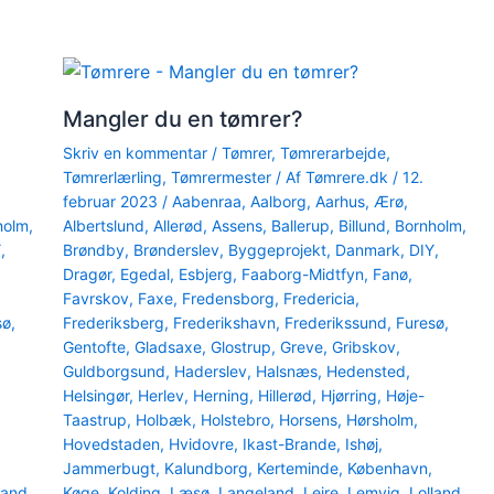
Mangler du en tømrer?
Skriv en kommentar
/
Tømrer
,
Tømrerarbejde
,
Tømrerlærling
,
Tømrermester
/ Af
Tømrere.dk
/
12.
februar 2023
/
Aabenraa
,
Aalborg
,
Aarhus
,
Ærø
,
holm
,
Albertslund
,
Allerød
,
Assens
,
Ballerup
,
Billund
,
Bornholm
,
Y
,
Brøndby
,
Brønderslev
,
Byggeprojekt
,
Danmark
,
DIY
,
Dragør
,
Egedal
,
Esbjerg
,
Faaborg-Midtfyn
,
Fanø
,
Favrskov
,
Faxe
,
Fredensborg
,
Fredericia
,
sø
,
Frederiksberg
,
Frederikshavn
,
Frederikssund
,
Furesø
,
Gentofte
,
Gladsaxe
,
Glostrup
,
Greve
,
Gribskov
,
Guldborgsund
,
Haderslev
,
Halsnæs
,
Hedensted
,
Helsingør
,
Herlev
,
Herning
,
Hillerød
,
Hjørring
,
Høje-
Taastrup
,
Holbæk
,
Holstebro
,
Horsens
,
Hørsholm
,
Hovedstaden
,
Hvidovre
,
Ikast-Brande
,
Ishøj
,
Jammerbugt
,
Kalundborg
,
Kerteminde
,
København
,
land
,
Køge
,
Kolding
,
Læsø
,
Langeland
,
Lejre
,
Lemvig
,
Lolland
,