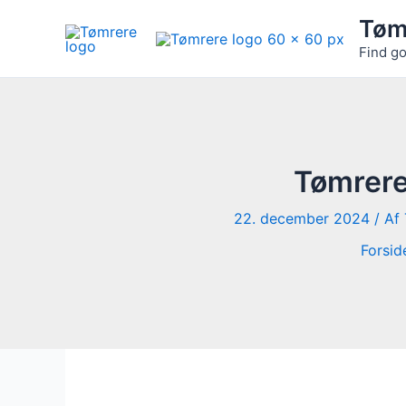
Gå
Tøm
til
Find go
indholdet
Tømrere 
22. december 2024
/ Af
Forsid