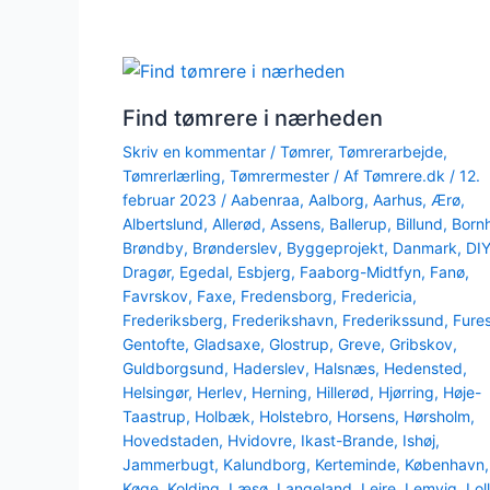
Find tømrere i nærheden
Skriv en kommentar
/
Tømrer
,
Tømrerarbejde
,
Tømrerlærling
,
Tømrermester
/ Af
Tømrere.dk
/
12.
februar 2023
/
Aabenraa
,
Aalborg
,
Aarhus
,
Ærø
,
Albertslund
,
Allerød
,
Assens
,
Ballerup
,
Billund
,
Born
Brøndby
,
Brønderslev
,
Byggeprojekt
,
Danmark
,
DI
Dragør
,
Egedal
,
Esbjerg
,
Faaborg-Midtfyn
,
Fanø
,
Favrskov
,
Faxe
,
Fredensborg
,
Fredericia
,
Frederiksberg
,
Frederikshavn
,
Frederikssund
,
Fure
Gentofte
,
Gladsaxe
,
Glostrup
,
Greve
,
Gribskov
,
Guldborgsund
,
Haderslev
,
Halsnæs
,
Hedensted
,
Helsingør
,
Herlev
,
Herning
,
Hillerød
,
Hjørring
,
Høje-
Taastrup
,
Holbæk
,
Holstebro
,
Horsens
,
Hørsholm
,
Hovedstaden
,
Hvidovre
,
Ikast-Brande
,
Ishøj
,
Jammerbugt
,
Kalundborg
,
Kerteminde
,
København
,
Køge
,
Kolding
,
Læsø
,
Langeland
,
Lejre
,
Lemvig
,
Lol