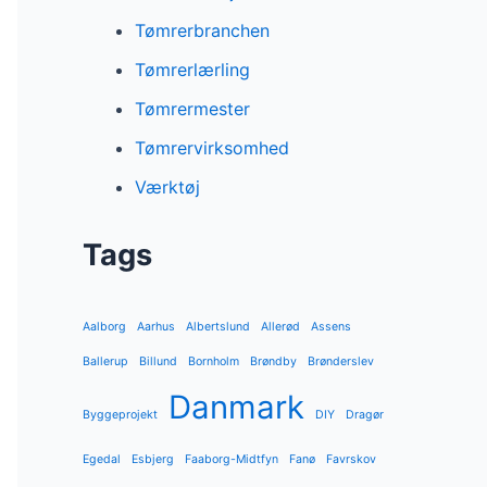
Tømrerbranchen
Tømrerlærling
Tømrermester
Tømrervirksomhed
Værktøj
Tags
Aalborg
Aarhus
Albertslund
Allerød
Assens
Ballerup
Billund
Bornholm
Brøndby
Brønderslev
Danmark
Byggeprojekt
DIY
Dragør
Egedal
Esbjerg
Faaborg-Midtfyn
Fanø
Favrskov