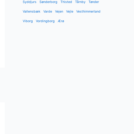
Syddjurs
Sønderborg
Thisted
Tårnby
Tønder
Vallensbæk
Varde
Vejen
Vejle
Vesthimmerland
Viborg
Vordingborg
Ærø