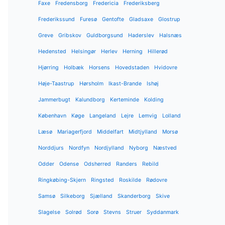
Faxe
Fredensborg
Fredericia
Frederiksberg
Frederikssund
Furesø
Gentofte
Gladsaxe
Glostrup
Greve
Gribskov
Guldborgsund
Haderslev
Halsnæs
Hedensted
Helsingør
Herlev
Herning
Hillerød
Hjørring
Holbæk
Horsens
Hovedstaden
Hvidovre
Høje-Taastrup
Hørsholm
Ikast-Brande
Ishøj
Jammerbugt
Kalundborg
Kerteminde
Kolding
København
Køge
Langeland
Lejre
Lemvig
Lolland
Læsø
Mariagerfjord
Middelfart
Midtjylland
Morsø
Norddjurs
Nordfyn
Nordjylland
Nyborg
Næstved
Odder
Odense
Odsherred
Randers
Rebild
Ringkøbing-Skjern
Ringsted
Roskilde
Rødovre
Samsø
Silkeborg
Sjælland
Skanderborg
Skive
Slagelse
Solrød
Sorø
Stevns
Struer
Syddanmark