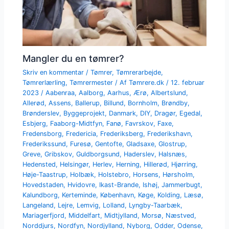
Mangler du en tømrer?
Skriv en kommentar
/
Tømrer
,
Tømrerarbejde
,
Tømrerlærling
,
Tømrermester
/ Af
Tømrere.dk
/
12. februar
2023
/
Aabenraa
,
Aalborg
,
Aarhus
,
Ærø
,
Albertslund
,
Allerød
,
Assens
,
Ballerup
,
Billund
,
Bornholm
,
Brøndby
,
Brønderslev
,
Byggeprojekt
,
Danmark
,
DIY
,
Dragør
,
Egedal
,
Esbjerg
,
Faaborg-Midtfyn
,
Fanø
,
Favrskov
,
Faxe
,
Fredensborg
,
Fredericia
,
Frederiksberg
,
Frederikshavn
,
Frederikssund
,
Furesø
,
Gentofte
,
Gladsaxe
,
Glostrup
,
Greve
,
Gribskov
,
Guldborgsund
,
Haderslev
,
Halsnæs
,
Hedensted
,
Helsingør
,
Herlev
,
Herning
,
Hillerød
,
Hjørring
,
Høje-Taastrup
,
Holbæk
,
Holstebro
,
Horsens
,
Hørsholm
,
Hovedstaden
,
Hvidovre
,
Ikast-Brande
,
Ishøj
,
Jammerbugt
,
Kalundborg
,
Kerteminde
,
København
,
Køge
,
Kolding
,
Læsø
,
Langeland
,
Lejre
,
Lemvig
,
Lolland
,
Lyngby-Taarbæk
,
Mariagerfjord
,
Middelfart
,
Midtjylland
,
Morsø
,
Næstved
,
Norddjurs
,
Nordfyn
,
Nordjylland
,
Nyborg
,
Odder
,
Odense
,