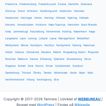
Fredericia
Frederiksberg
Frederikssund
Furesø
Gentofte
Gladsaxe
Glostrup
Greve
Gribskov
Guldborgsund
Haderslev
Halsnæs
Hedensted
Helsingør
Herlev
Herning
Hillerød
Hjørring
Holbæk
Horsens
Hovedstaden
Hvidovre
Høje-Taastrup
Hørsholm
Ikast-Brande
Ishøj
Jammerbugt
Kalundborg
Kerteminde
Kolding
København
Køge
Langeland
Lejre
Lemvig
Lolland
Læsø
Mariagerfjord
Middelfart
Midtjylland
Morsø
Norddjurs
Nordfyn
Nordjylland
Nyborg
Næstved
Odder
Odense
Odsherred
Randers
Rebild
Ringkøbing-Skjern
Ringsted
Roskilde
Rødovre
Samsø
Silkeborg
Sjælland
Skanderborg
Skive
Slagelse
Solrød
Sorø
Stevns
Struer
Syddanmark
Syddjurs
Sønderborg
Thisted
Tårnby
Tønder
Vallensbæk
Varde
Vejen
Vejle
Vesthimmerland
Viborg
Vordingborg
Ærø
Copyright © 2017-2026 Tømrere | Udviklet af
WEBBUREAU
|
Bygget med
WordPress
| Findes på
Wikipedia