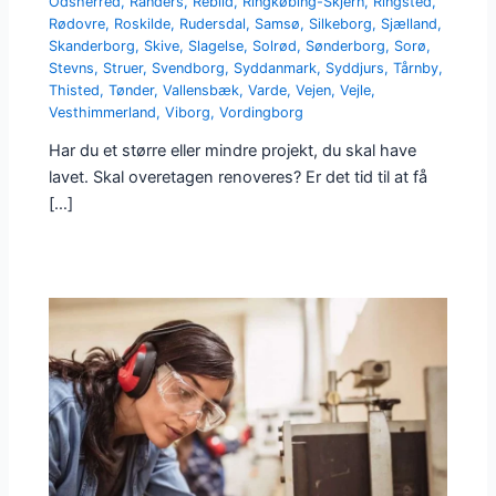
Odsherred
,
Randers
,
Rebild
,
Ringkøbing-Skjern
,
Ringsted
,
Rødovre
,
Roskilde
,
Rudersdal
,
Samsø
,
Silkeborg
,
Sjælland
,
Skanderborg
,
Skive
,
Slagelse
,
Solrød
,
Sønderborg
,
Sorø
,
Stevns
,
Struer
,
Svendborg
,
Syddanmark
,
Syddjurs
,
Tårnby
,
Thisted
,
Tønder
,
Vallensbæk
,
Varde
,
Vejen
,
Vejle
,
Vesthimmerland
,
Viborg
,
Vordingborg
Har du et større eller mindre projekt, du skal have
lavet. Skal overetagen renoveres? Er det tid til at få
[…]