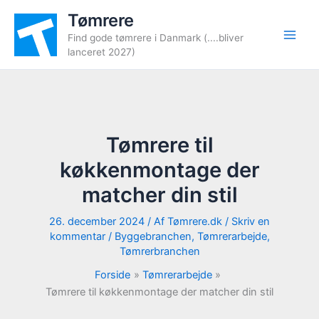
Gå
Tømrere
til
Find gode tømrere i Danmark (....bliver
indholdet
lanceret 2027)
Tømrere til
køkkenmontage der
matcher din stil
26. december 2024
/ Af
Tømrere.dk
/
Skriv en
kommentar
/
Byggebranchen
,
Tømrerarbejde
,
Tømrerbranchen
Forside
Tømrerarbejde
Tømrere til køkkenmontage der matcher din stil