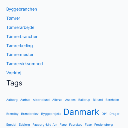
Byggebranchen
Tømrer
Tømrerarbejde
Tømrerbranchen
Tømrerlærling
Tømrermester
Tømrervirksomhed
Værktøj
Tags
Aalborg
Aarhus
Albertslund
Allerød
Assens
Ballerup
Billund
Bornholm
Danmark
Brøndby
Brønderslev
Byggeprojekt
DIY
Dragør
Egedal
Esbjerg
Faaborg-Midtfyn
Fanø
Favrskov
Faxe
Fredensborg