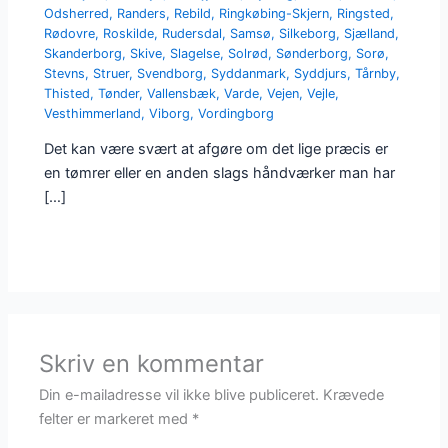
Odsherred
,
Randers
,
Rebild
,
Ringkøbing-Skjern
,
Ringsted
,
Rødovre
,
Roskilde
,
Rudersdal
,
Samsø
,
Silkeborg
,
Sjælland
,
Skanderborg
,
Skive
,
Slagelse
,
Solrød
,
Sønderborg
,
Sorø
,
Stevns
,
Struer
,
Svendborg
,
Syddanmark
,
Syddjurs
,
Tårnby
,
Thisted
,
Tønder
,
Vallensbæk
,
Varde
,
Vejen
,
Vejle
,
Vesthimmerland
,
Viborg
,
Vordingborg
Det kan være svært at afgøre om det lige præcis er
en tømrer eller en anden slags håndværker man har
[…]
Skriv en kommentar
Din e-mailadresse vil ikke blive publiceret.
Krævede
felter er markeret med
*