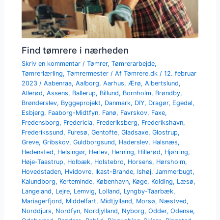
Find tømrere i nærheden
Skriv en kommentar
/
Tømrer
,
Tømrerarbejde
,
Tømrerlærling
,
Tømrermester
/ Af
Tømrere.dk
/
12. februar
2023
/
Aabenraa
,
Aalborg
,
Aarhus
,
Ærø
,
Albertslund
,
Allerød
,
Assens
,
Ballerup
,
Billund
,
Bornholm
,
Brøndby
,
Brønderslev
,
Byggeprojekt
,
Danmark
,
DIY
,
Dragør
,
Egedal
,
Esbjerg
,
Faaborg-Midtfyn
,
Fanø
,
Favrskov
,
Faxe
,
Fredensborg
,
Fredericia
,
Frederiksberg
,
Frederikshavn
,
Frederikssund
,
Furesø
,
Gentofte
,
Gladsaxe
,
Glostrup
,
Greve
,
Gribskov
,
Guldborgsund
,
Haderslev
,
Halsnæs
,
Hedensted
,
Helsingør
,
Herlev
,
Herning
,
Hillerød
,
Hjørring
,
Høje-Taastrup
,
Holbæk
,
Holstebro
,
Horsens
,
Hørsholm
,
Hovedstaden
,
Hvidovre
,
Ikast-Brande
,
Ishøj
,
Jammerbugt
,
Kalundborg
,
Kerteminde
,
København
,
Køge
,
Kolding
,
Læsø
,
Langeland
,
Lejre
,
Lemvig
,
Lolland
,
Lyngby-Taarbæk
,
Mariagerfjord
,
Middelfart
,
Midtjylland
,
Morsø
,
Næstved
,
Norddjurs
,
Nordfyn
,
Nordjylland
,
Nyborg
,
Odder
,
Odense
,