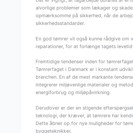
Det er vigtigt, at tagarbejde udføres af erfa
alvorlige problemer som lækager og skade
opmærksomme på sikkerhed, når de arbejder
sikkerhedsstandarder.
En god tømrer vil også kunne rådgive om ve
reparationer, for at forlænge tagets levetid 
Fremtidige tendenser inden for tømrerfage
Tømrerfaget i Danmark er i konstant udvikli
branchen. En af de mest markante tendens
integrerer miljøvenlige materialer og metod
energiforbrug og miljøpåvirkning.
Derudover er der en stigende efterspørgse
teknologi, der kræver, at tømrere har kendsk
Dette åbner op for nye muligheder for tømre
byggeteknikker.