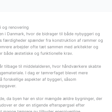
i og renovering
en i Danmark, hvor de bidrager til både nybyggeri og
es færdigheder spænder fra konstruktion af rammer og
 Tømrere arbejder ofte tæt sammen med arkitekter og
der både æstetiske og funktionelle krav.
år tilbage til middelalderen, hvor håndværkere skabte
gemateriale. I dag er tømrerfaget blevet mere
å forskellige aspekter af byggeri, såsom
lopgaver.
ede, da byen har en stor mængde ældre bygninger, der
dover er der en stigende efterspørgsel efter
, at mange tømrere nu tilbyder energivenlige