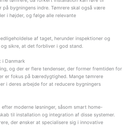
rne tømrere, da forkert installation kan føre til
r på bygningens indre. Tømrere skal også være
 i højder, og følge alle relevante
dligeholdelse af taget, herunder inspektioner og
og sikre, at det forbliver i god stand.
t i Danmark
ng, og der er flere tendenser, der former fremtiden for
er er fokus på bæredygtighed. Mange tømrere
er i deres arbejde for at reducere bygningers
l efter moderne løsninger, såsom smart home-
ab til installation og integration af disse systemer.
re, der ønsker at specialisere sig i innovative