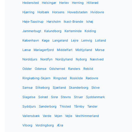
Hedensted
Helsingør
Herlev
Herning
Hillerød
Hjørring
Holbæk
Horsens
Hovedstaden
Hvidovre
Høje-Taastrup
Hørsholm
Ikast-Brande
Ishøj
Jammerbugt
Kalundborg
Kerteminde
Kolding
København
Køge
Langeland
Lejre
Lemvig
Lolland
Læsø
Mariagerfjord
Middelfart
Midtjylland
Morsø
Norddjurs
Nordfyn
Nordjylland
Nyborg
Næstved
Odder
Odense
Odsherred
Randers
Rebild
Ringkøbing-Skjern
Ringsted
Roskilde
Rødovre
Samsø
Silkeborg
Sjælland
Skanderborg
Skive
Slagelse
Solrød
Sorø
Stevns
Struer
Syddanmark
Syddjurs
Sønderborg
Thisted
Tårnby
Tønder
Vallensbæk
Varde
Vejen
Vejle
Vesthimmerland
Viborg
Vordingborg
Ærø