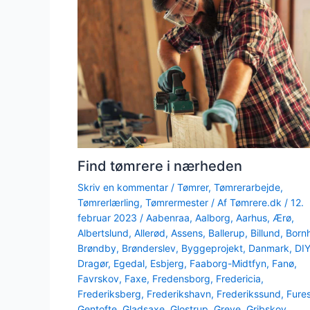
Find tømrere i nærheden
Skriv en kommentar
/
Tømrer
,
Tømrerarbejde
,
Tømrerlærling
,
Tømrermester
/ Af
Tømrere.dk
/
12.
februar 2023
/
Aabenraa
,
Aalborg
,
Aarhus
,
Ærø
,
Albertslund
,
Allerød
,
Assens
,
Ballerup
,
Billund
,
Born
Brøndby
,
Brønderslev
,
Byggeprojekt
,
Danmark
,
DI
Dragør
,
Egedal
,
Esbjerg
,
Faaborg-Midtfyn
,
Fanø
,
Favrskov
,
Faxe
,
Fredensborg
,
Fredericia
,
Frederiksberg
,
Frederikshavn
,
Frederikssund
,
Fure
Gentofte
,
Gladsaxe
,
Glostrup
,
Greve
,
Gribskov
,