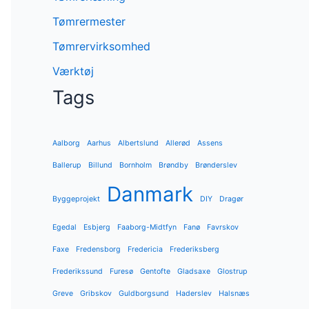
Tømrermester
Tømrervirksomhed
Værktøj
Tags
Aalborg
Aarhus
Albertslund
Allerød
Assens
Ballerup
Billund
Bornholm
Brøndby
Brønderslev
Danmark
Byggeprojekt
DIY
Dragør
Egedal
Esbjerg
Faaborg-Midtfyn
Fanø
Favrskov
Faxe
Fredensborg
Fredericia
Frederiksberg
Frederikssund
Furesø
Gentofte
Gladsaxe
Glostrup
Greve
Gribskov
Guldborgsund
Haderslev
Halsnæs