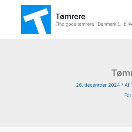
Gå
til
Tømrere
indholdet
Find gode tømrere i Danmark (....bliv
Tømr
26. december 2024
/ Af
For