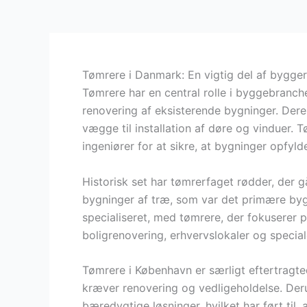
Tømrere i Danmark: En vigtig del af bygger
Tømrere har en central rolle i byggebranch
renovering af eksisterende bygninger. Der
vægge til installation af døre og vinduer.
ingeniører for at sikre, at bygninger opfyl
Historisk set har tømrerfaget rødder, der g
bygninger af træ, som var det primære byg
specialiseret, med tømrere, der fokuserer p
boligrenovering, erhvervslokaler og specia
Tømrere i København er særligt eftertragt
kræver renovering og vedligeholdelse. Deru
bæredygtige løsninger, hvilket har ført til