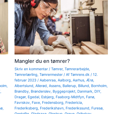
Mangler du en tømrer?
Skriv en kommentar
/
Tømrer
,
Tømrerarbejde
,
Tømrerlærling
,
Tømrermester
/ Af
Tømrere.dk
/
12.
februar 2023
/
Aabenraa
,
Aalborg
,
Aarhus
,
Ærø
,
holm
,
Albertslund
,
Allerød
,
Assens
,
Ballerup
,
Billund
,
Bornholm
,
Y
,
Brøndby
,
Brønderslev
,
Byggeprojekt
,
Danmark
,
DIY
,
Dragør
,
Egedal
,
Esbjerg
,
Faaborg-Midtfyn
,
Fanø
,
Favrskov
,
Faxe
,
Fredensborg
,
Fredericia
,
sø
,
Frederiksberg
,
Frederikshavn
,
Frederikssund
,
Furesø
,
Gentofte
,
Gladsaxe
,
Glostrup
,
Greve
,
Gribskov
,