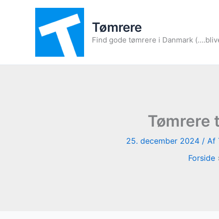
Gå
til
Tømrere
indholdet
Find gode tømrere i Danmark (....bliv
Tømrere t
25. december 2024
/ Af
Forside