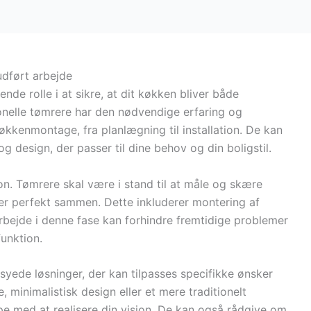
udført arbejde
nde rolle i at sikre, at dit køkken bliver både
ionelle tømrere har den nødvendige erfaring og
køkkenmontage, fra planlægning til installation. De kan
g design, der passer til dine behov og din boligstil.
n. Tømrere skal være i stand til at måle og skære
asser perfekt sammen. Dette inkluderer montering af
arbejde i denne fase kan forhindre fremtidige problemer
funktion.
ede løsninger, der kan tilpasses specifikke ønsker
minimalistisk design eller et mere traditionelt
e med at realisere din vision. De kan også rådgive om