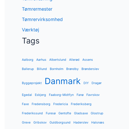
Tømrermester
Tømrervirksomhed
Værktøj
Tags
Aalborg
Aarhus
Albertslund
Allerød
Assens
Ballerup
Billund
Bornholm
Brøndby
Brønderslev
Danmark
Byggeprojekt
DIY
Dragør
Egedal
Esbjerg
Faaborg-Midtfyn
Fanø
Favrskov
Faxe
Fredensborg
Fredericia
Frederiksberg
Frederikssund
Furesø
Gentofte
Gladsaxe
Glostrup
Greve
Gribskov
Guldborgsund
Haderslev
Halsnæs