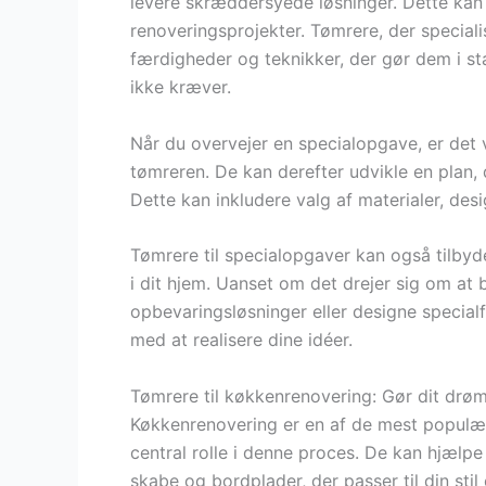
levere skræddersyede løsninger. Dette kan 
renoveringsprojekter. Tømrere, der speciali
færdigheder og teknikker, der gør dem i st
ikke kræver.
Når du overvejer en specialopgave, er det v
tømreren. De kan derefter udvikle en plan, 
Dette kan inkludere valg af materialer, desig
Tømrere til specialopgaver kan også tilby
i dit hjem. Uanset om det drejer sig om a
opbevaringsløsninger eller designe special
med at realisere dine idéer.
Tømrere til køkkenrenovering: Gør dit drøm
Køkkenrenovering er en af de mest populære
central rolle i denne proces. De kan hjælp
skabe og bordplader, der passer til din sti