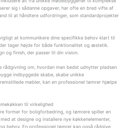
inkludere alt fra unikke møbelbyggerier til komplekse
serer sig i sådanne opgaver, har ofte en bred vifte af
and til at håndtere udfordringer, som standardprojekter
igtigt at kommunikere dine specifikke behov klart til
der tager højde for både funktionalitet og æstetik.
n og finish, der passer til din vision.
de rådgivning om, hvordan man bedst udnytter pladsen
t bygge indbyggede skabe, skabe unikke
fremstillede møbler, kan en professionel tømrer hjælpe
mekøkken til virkelighed
 former for boligforbedring, og tømrere spiller en
e med at designe og installere nye køkkenelementer,
l og behov. En professionel tømrer kan også rådgive