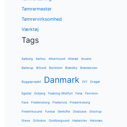
Tømrermester
Tømrervirksomhed
Værktøj
Tags
Aalborg
Aarhus
Albertslund
Allerød
Assens
Ballerup
Billund
Bornholm
Brøndby
Brønderslev
Danmark
Byggeprojekt
DIY
Dragør
Egedal
Esbjerg
Faaborg-Midtfyn
Fanø
Favrskov
Faxe
Fredensborg
Fredericia
Frederiksberg
Frederikssund
Furesø
Gentofte
Gladsaxe
Glostrup
Greve
Gribskov
Guldborgsund
Haderslev
Halsnæs