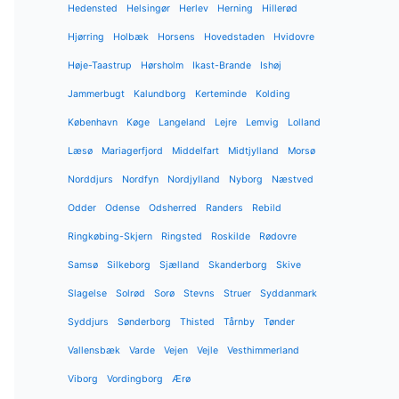
Hedensted
Helsingør
Herlev
Herning
Hillerød
Hjørring
Holbæk
Horsens
Hovedstaden
Hvidovre
Høje-Taastrup
Hørsholm
Ikast-Brande
Ishøj
Jammerbugt
Kalundborg
Kerteminde
Kolding
København
Køge
Langeland
Lejre
Lemvig
Lolland
Læsø
Mariagerfjord
Middelfart
Midtjylland
Morsø
Norddjurs
Nordfyn
Nordjylland
Nyborg
Næstved
Odder
Odense
Odsherred
Randers
Rebild
Ringkøbing-Skjern
Ringsted
Roskilde
Rødovre
Samsø
Silkeborg
Sjælland
Skanderborg
Skive
Slagelse
Solrød
Sorø
Stevns
Struer
Syddanmark
Syddjurs
Sønderborg
Thisted
Tårnby
Tønder
Vallensbæk
Varde
Vejen
Vejle
Vesthimmerland
Viborg
Vordingborg
Ærø