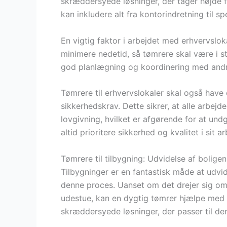
skræddersyede løsninger, der tager højde f
kan inkludere alt fra kontorindretning til s
En vigtig faktor i arbejdet med erhvervslok
minimere nedetid, så tømrere skal være i st
god planlægning og koordinering med andr
Tømrere til erhvervslokaler skal også have
sikkerhedskrav. Dette sikrer, at alle arbe
lovgivning, hvilket er afgørende for at und
altid prioritere sikkerhed og kvalitet i sit a
Tømrere til tilbygning: Udvidelse af boligen
Tilbygninger er en fantastisk måde at udvide
denne proces. Uanset om det drejer sig om a
udestue, kan en dygtig tømrer hjælpe med a
skræddersyede løsninger, der passer til den