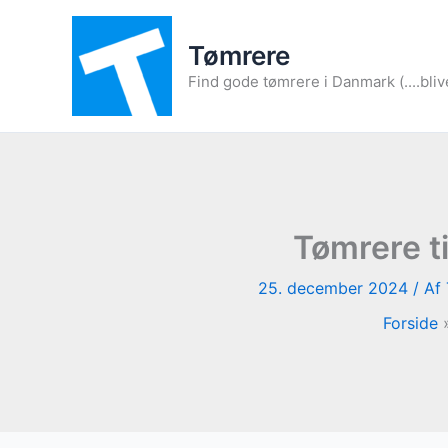
Gå
til
Tømrere
indholdet
Find gode tømrere i Danmark (....bliv
Tømrere t
25. december 2024
/ Af
Forside