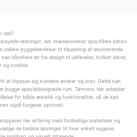
r det?
dersyede løsninger, der imødekommer specifikke behov
 unikke byggeteknikker til tilpasning af eksisterende
an håndtere alt fra design til udførelse, hvilket sikrer,
 og kvalitet.
til at tilpasse sig kundens ønsker og krav. Dette kan
l at bygge specialdesignede rum. Tømrere, der arbejder
åelse for både æstetik og funktionalitet, så de kan
 men også fungerer optimalt.
ialopgaver har erfaring med forskellige materialer og
 vælge de bedste løsninger til hver enkelt opgave,
åde holdbart og visuelt tiltalende.