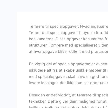
Tømrere til specialopgaver: Hvad indebære
Tømrere til specialopgaver tilbyder skræd
hos kunderne. Disse opgaver kan variere fra
strukturer. Tømrere med specialiseret viden k
at hver opgave bliver udført med præcision
En vigtig del af specialopgaverne er evnen 
inkludere alt fra at skabe unikke møbler ti
med specialopgaver, skal have en god forst
levere løsninger, der ikke kun ser godt ud,
Desuden er det vigtigt, at tømrere til spec
teknikker. Dette giver dem mulighed for at
hvilket resulterer i et slutprodukt, der er b