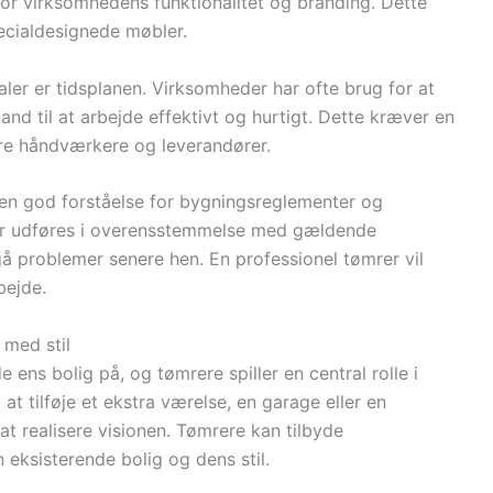
or virksomhedens funktionalitet og branding. Dette
pecialdesignede møbler.
aler er tidsplanen. Virksomheder har ofte brug for at
and til at arbejde effektivt og hurtigt. Dette kræver en
e håndværkere og leverandører.
 en god forståelse for bygningsreglementer og
jder udføres i overensstemmelse med gældende
gå problemer senere hen. En professionel tømrer vil
rbejde.
 med stil
 ens bolig på, og tømrere spiller en central rolle i
t tilføje et ekstra værelse, en garage eller en
t realisere visionen. Tømrere kan tilbyde
 eksisterende bolig og dens stil.