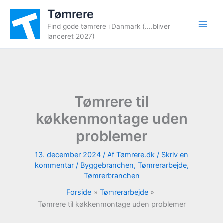
Gå
Tømrere
til
Find gode tømrere i Danmark (....bliver
indholdet
lanceret 2027)
Tømrere til
køkkenmontage uden
problemer
13. december 2024
/ Af
Tømrere.dk
/
Skriv en
kommentar
/
Byggebranchen
,
Tømrerarbejde
,
Tømrerbranchen
Forside
Tømrerarbejde
Tømrere til køkkenmontage uden problemer