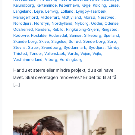
Kalundborg
,
Kerteminde
,
København
,
Køge
,
Kolding
,
Læsø
,
Langeland
,
Lejre
,
Lemvig
,
Lolland
,
Lyngby-Taarbæk
,
Mariagerfjord
,
Middelfart
,
Midtjylland
,
Morsø
,
Næstved
,
Norddjurs
,
Nordfyn
,
Nordjylland
,
Nyborg
,
Odder
,
Odense
,
Odsherred
,
Randers
,
Rebild
,
Ringkøbing-Skjern
,
Ringsted
,
Rødovre
,
Roskilde
,
Rudersdal
,
Samsø
,
Silkeborg
,
Sjælland
,
Skanderborg
,
Skive
,
Slagelse
,
Solrød
,
Sønderborg
,
Sorø
,
Stevns
,
Struer
,
Svendborg
,
Syddanmark
,
Syddjurs
,
Tårnby
,
Thisted
,
Tønder
,
Vallensbæk
,
Varde
,
Vejen
,
Vejle
,
Vesthimmerland
,
Viborg
,
Vordingborg
Har du et større eller mindre projekt, du skal have
lavet. Skal overetagen renoveres? Er det tid til at få
[…]