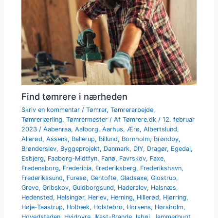
Find tømrere i nærheden
Skriv en kommentar
/
Tømrer
,
Tømrerarbejde
,
Tømrerlærling
,
Tømrermester
/ Af
Tømrere.dk
/
12. februar
2023
/
Aabenraa
,
Aalborg
,
Aarhus
,
Ærø
,
Albertslund
,
Allerød
,
Assens
,
Ballerup
,
Billund
,
Bornholm
,
Brøndby
,
Brønderslev
,
Byggeprojekt
,
Danmark
,
DIY
,
Dragør
,
Egedal
,
Esbjerg
,
Faaborg-Midtfyn
,
Fanø
,
Favrskov
,
Faxe
,
Fredensborg
,
Fredericia
,
Frederiksberg
,
Frederikshavn
,
Frederikssund
,
Furesø
,
Gentofte
,
Gladsaxe
,
Glostrup
,
Greve
,
Gribskov
,
Guldborgsund
,
Haderslev
,
Halsnæs
,
Hedensted
,
Helsingør
,
Herlev
,
Herning
,
Hillerød
,
Hjørring
,
Høje-Taastrup
,
Holbæk
,
Holstebro
,
Horsens
,
Hørsholm
,
Hovedstaden
,
Hvidovre
,
Ikast-Brande
,
Ishøj
,
Jammerbugt
,