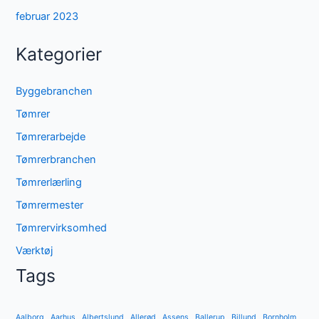
februar 2023
Kategorier
Byggebranchen
Tømrer
Tømrerarbejde
Tømrerbranchen
Tømrerlærling
Tømrermester
Tømrervirksomhed
Værktøj
Tags
Aalborg
Aarhus
Albertslund
Allerød
Assens
Ballerup
Billund
Bornholm