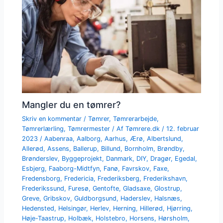
Mangler du en tømrer?
Skriv en kommentar
/
Tømrer
,
Tømrerarbejde
,
Tømrerlærling
,
Tømrermester
/ Af
Tømrere.dk
/
12. februar
2023
/
Aabenraa
,
Aalborg
,
Aarhus
,
Ærø
,
Albertslund
,
Allerød
,
Assens
,
Ballerup
,
Billund
,
Bornholm
,
Brøndby
,
Brønderslev
,
Byggeprojekt
,
Danmark
,
DIY
,
Dragør
,
Egedal
,
Esbjerg
,
Faaborg-Midtfyn
,
Fanø
,
Favrskov
,
Faxe
,
Fredensborg
,
Fredericia
,
Frederiksberg
,
Frederikshavn
,
Frederikssund
,
Furesø
,
Gentofte
,
Gladsaxe
,
Glostrup
,
Greve
,
Gribskov
,
Guldborgsund
,
Haderslev
,
Halsnæs
,
Hedensted
,
Helsingør
,
Herlev
,
Herning
,
Hillerød
,
Hjørring
,
Høje-Taastrup
,
Holbæk
,
Holstebro
,
Horsens
,
Hørsholm
,