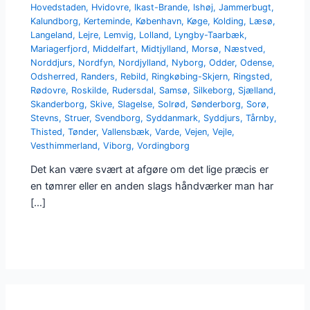
Hovedstaden
,
Hvidovre
,
Ikast-Brande
,
Ishøj
,
Jammerbugt
,
Kalundborg
,
Kerteminde
,
København
,
Køge
,
Kolding
,
Læsø
,
Langeland
,
Lejre
,
Lemvig
,
Lolland
,
Lyngby-Taarbæk
,
Mariagerfjord
,
Middelfart
,
Midtjylland
,
Morsø
,
Næstved
,
Norddjurs
,
Nordfyn
,
Nordjylland
,
Nyborg
,
Odder
,
Odense
,
Odsherred
,
Randers
,
Rebild
,
Ringkøbing-Skjern
,
Ringsted
,
Rødovre
,
Roskilde
,
Rudersdal
,
Samsø
,
Silkeborg
,
Sjælland
,
Skanderborg
,
Skive
,
Slagelse
,
Solrød
,
Sønderborg
,
Sorø
,
Stevns
,
Struer
,
Svendborg
,
Syddanmark
,
Syddjurs
,
Tårnby
,
Thisted
,
Tønder
,
Vallensbæk
,
Varde
,
Vejen
,
Vejle
,
Vesthimmerland
,
Viborg
,
Vordingborg
Det kan være svært at afgøre om det lige præcis er
en tømrer eller en anden slags håndværker man har
[…]