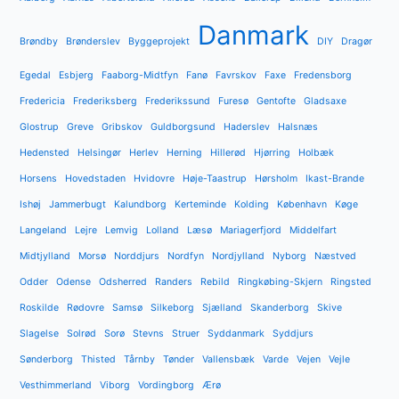
Danmark
Brøndby
Brønderslev
Byggeprojekt
DIY
Dragør
Egedal
Esbjerg
Faaborg-Midtfyn
Fanø
Favrskov
Faxe
Fredensborg
Fredericia
Frederiksberg
Frederikssund
Furesø
Gentofte
Gladsaxe
Glostrup
Greve
Gribskov
Guldborgsund
Haderslev
Halsnæs
Hedensted
Helsingør
Herlev
Herning
Hillerød
Hjørring
Holbæk
Horsens
Hovedstaden
Hvidovre
Høje-Taastrup
Hørsholm
Ikast-Brande
Ishøj
Jammerbugt
Kalundborg
Kerteminde
Kolding
København
Køge
Langeland
Lejre
Lemvig
Lolland
Læsø
Mariagerfjord
Middelfart
Midtjylland
Morsø
Norddjurs
Nordfyn
Nordjylland
Nyborg
Næstved
Odder
Odense
Odsherred
Randers
Rebild
Ringkøbing-Skjern
Ringsted
Roskilde
Rødovre
Samsø
Silkeborg
Sjælland
Skanderborg
Skive
Slagelse
Solrød
Sorø
Stevns
Struer
Syddanmark
Syddjurs
Sønderborg
Thisted
Tårnby
Tønder
Vallensbæk
Varde
Vejen
Vejle
Vesthimmerland
Viborg
Vordingborg
Ærø