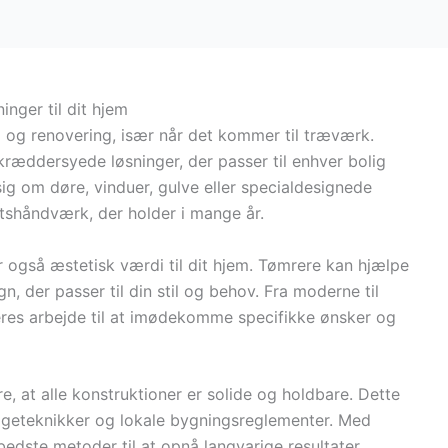
nger til dit hjem
ri og renovering, især når det kommer til træværk.
kræddersyede løsninger, der passer til enhver bolig
sig om døre, vinduer, gulve eller specialdesignede
etshåndværk, der holder i mange år.
er også æstetisk værdi til dit hjem. Tømrere kan hjælpe
, der passer til din stil og behov. Fra moderne til
deres arbejde til at imødekomme specifikke ønsker og
re, at alle konstruktioner er solide og holdbare. Dette
yggeteknikker og lokale bygningsreglementer. Med
edste metoder til at opnå langvarige resultater.