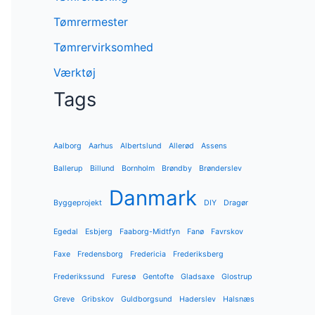
Tømrermester
Tømrervirksomhed
Værktøj
Tags
Aalborg
Aarhus
Albertslund
Allerød
Assens
Ballerup
Billund
Bornholm
Brøndby
Brønderslev
Danmark
Byggeprojekt
DIY
Dragør
Egedal
Esbjerg
Faaborg-Midtfyn
Fanø
Favrskov
Faxe
Fredensborg
Fredericia
Frederiksberg
Frederikssund
Furesø
Gentofte
Gladsaxe
Glostrup
Greve
Gribskov
Guldborgsund
Haderslev
Halsnæs