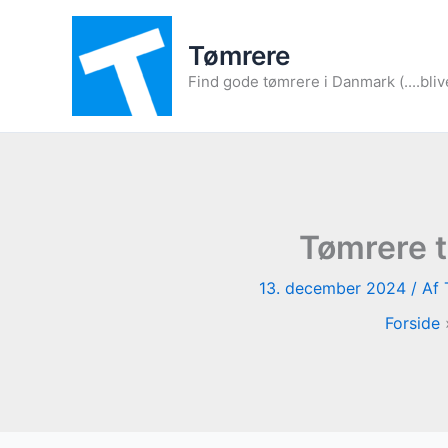
Gå
til
Tømrere
indholdet
Find gode tømrere i Danmark (....bliv
Tømrere 
13. december 2024
/ Af
Forside