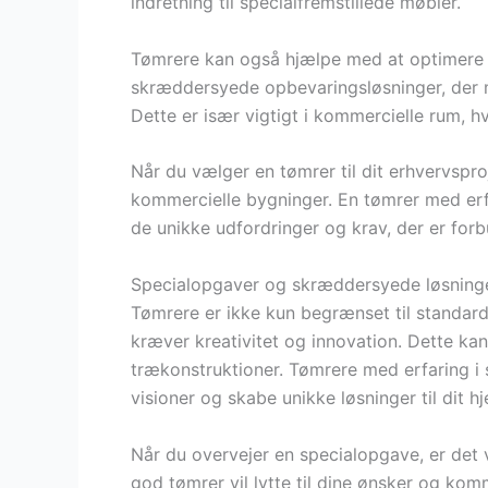
indretning til specialfremstillede møbler.
Tømrere kan også hjælpe med at optimere 
skræddersyede opbevaringsløsninger, der m
Dette er især vigtigt i kommercielle rum, hvo
Når du vælger en tømrer til dit erhvervspro
kommercielle bygninger. En tømrer med erfa
de unikke udfordringer og krav, der er fo
Specialopgaver og skræddersyede løsninge
Tømrere er ikke kun begrænset til standar
kræver kreativitet og innovation. Dette kan
trækonstruktioner. Tømrere med erfaring i 
visioner og skabe unikke løsninger til dit h
Når du overvejer en specialopgave, er det v
god tømrer vil lytte til dine ønsker og kom