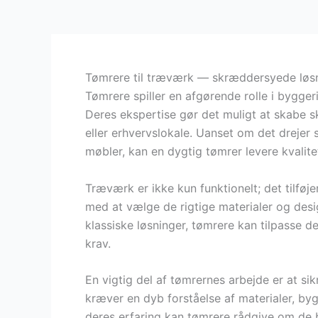
Tømrere til træværk — skræddersyede løsni
Tømrere spiller en afgørende rolle i bygge
Deres ekspertise gør det muligt at skabe s
eller erhvervslokale. Uanset om det drejer 
møbler, kan en dygtig tømrer levere kvalit
Træværk er ikke kun funktionelt; det tilføj
med at vælge de rigtige materialer og design
klassiske løsninger, tømrere kan tilpasse 
krav.
En vigtig del af tømrernes arbejde er at sik
kræver en dyb forståelse af materialer, b
deres erfaring kan tømrere rådgive om de b