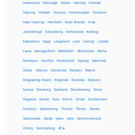
Hedensted
Helsingør
Herlev
Herning
Hillerød
Hjørring
Holbæk
Horsens
Hovedstaden
Hvidovre
Høje-Taastrup
Hørsholm
Ikast-Brande
Ishøj
Jammerbugt
Kalundborg
Kerteminde
Kolding
København
Køge
Langeland
Lejre
Lemvig
Lolland
Læsø
Mariagerfjord
Middelfart
Midtjylland
Morsø
Norddjurs
Nordfyn
Nordjylland
Nyborg
Næstved
Odder
Odense
Odsherred
Randers
Rebild
Ringkøbing-Skjern
Ringsted
Roskilde
Rødovre
Samsø
Silkeborg
Sjælland
Skanderborg
Skive
Slagelse
Solrød
Sorø
Stevns
Struer
Syddanmark
Syddjurs
Sønderborg
Thisted
Tårnby
Tønder
Vallensbæk
Varde
Vejen
Vejle
Vesthimmerland
Viborg
Vordingborg
Ærø