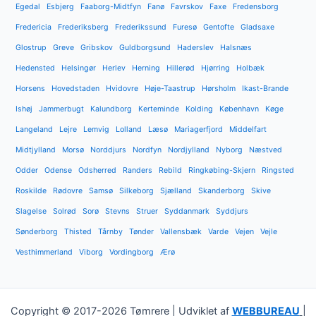
Egedal
Esbjerg
Faaborg-Midtfyn
Fanø
Favrskov
Faxe
Fredensborg
Fredericia
Frederiksberg
Frederikssund
Furesø
Gentofte
Gladsaxe
Glostrup
Greve
Gribskov
Guldborgsund
Haderslev
Halsnæs
Hedensted
Helsingør
Herlev
Herning
Hillerød
Hjørring
Holbæk
Horsens
Hovedstaden
Hvidovre
Høje-Taastrup
Hørsholm
Ikast-Brande
Ishøj
Jammerbugt
Kalundborg
Kerteminde
Kolding
København
Køge
Langeland
Lejre
Lemvig
Lolland
Læsø
Mariagerfjord
Middelfart
Midtjylland
Morsø
Norddjurs
Nordfyn
Nordjylland
Nyborg
Næstved
Odder
Odense
Odsherred
Randers
Rebild
Ringkøbing-Skjern
Ringsted
Roskilde
Rødovre
Samsø
Silkeborg
Sjælland
Skanderborg
Skive
Slagelse
Solrød
Sorø
Stevns
Struer
Syddanmark
Syddjurs
Sønderborg
Thisted
Tårnby
Tønder
Vallensbæk
Varde
Vejen
Vejle
Vesthimmerland
Viborg
Vordingborg
Ærø
Copyright © 2017-2026 Tømrere | Udviklet af
WEBBUREAU
|