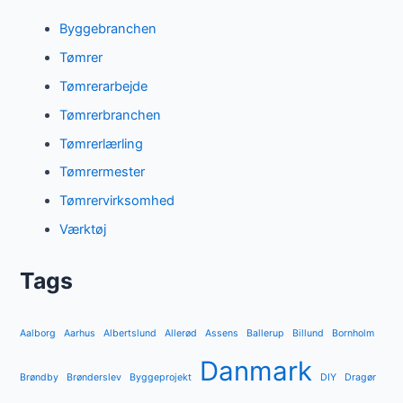
Byggebranchen
Tømrer
Tømrerarbejde
Tømrerbranchen
Tømrerlærling
Tømrermester
Tømrervirksomhed
Værktøj
Tags
Aalborg
Aarhus
Albertslund
Allerød
Assens
Ballerup
Billund
Bornholm
Danmark
Brøndby
Brønderslev
Byggeprojekt
DIY
Dragør