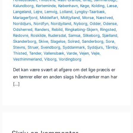
Kalundborg
,
Kerteminde
,
København
,
Køge
,
Kolding
,
Læsø
,
Langeland
,
Lejre
,
Lemvig
,
Lolland
,
Lyngby-Taarbæk
,
Mariagerfjord
,
Middelfart
,
Midtjylland
,
Morsø
,
Næstved
,
Norddjurs
,
Nordfyn
,
Nordjylland
,
Nyborg
,
Odder
,
Odense
,
Odsherred
,
Randers
,
Rebild
,
Ringkøbing-Skjern
,
Ringsted
,
Rødovre
,
Roskilde
,
Rudersdal
,
Samsø
,
Silkeborg
,
Sjælland
,
Skanderborg
,
Skive
,
Slagelse
,
Solrød
,
Sønderborg
,
Sorø
,
Stevns
,
Struer
,
Svendborg
,
Syddanmark
,
Syddjurs
,
Tårnby
,
Thisted
,
Tønder
,
Vallensbæk
,
Varde
,
Vejen
,
Vejle
,
Vesthimmerland
,
Viborg
,
Vordingborg
Det kan være svært at afgøre om det lige præcis er
en tømrer eller en anden slags håndværker man har
[…]