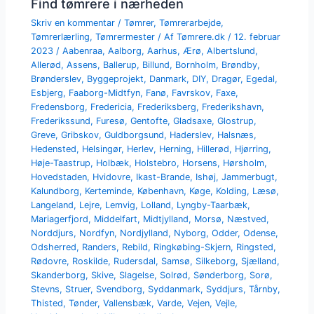
Find tømrere i nærheden
Skriv en kommentar
/
Tømrer
,
Tømrerarbejde
,
Tømrerlærling
,
Tømrermester
/ Af
Tømrere.dk
/
12. februar
2023
/
Aabenraa
,
Aalborg
,
Aarhus
,
Ærø
,
Albertslund
,
Allerød
,
Assens
,
Ballerup
,
Billund
,
Bornholm
,
Brøndby
,
Brønderslev
,
Byggeprojekt
,
Danmark
,
DIY
,
Dragør
,
Egedal
,
Esbjerg
,
Faaborg-Midtfyn
,
Fanø
,
Favrskov
,
Faxe
,
Fredensborg
,
Fredericia
,
Frederiksberg
,
Frederikshavn
,
Frederikssund
,
Furesø
,
Gentofte
,
Gladsaxe
,
Glostrup
,
Greve
,
Gribskov
,
Guldborgsund
,
Haderslev
,
Halsnæs
,
Hedensted
,
Helsingør
,
Herlev
,
Herning
,
Hillerød
,
Hjørring
,
Høje-Taastrup
,
Holbæk
,
Holstebro
,
Horsens
,
Hørsholm
,
Hovedstaden
,
Hvidovre
,
Ikast-Brande
,
Ishøj
,
Jammerbugt
,
Kalundborg
,
Kerteminde
,
København
,
Køge
,
Kolding
,
Læsø
,
Langeland
,
Lejre
,
Lemvig
,
Lolland
,
Lyngby-Taarbæk
,
Mariagerfjord
,
Middelfart
,
Midtjylland
,
Morsø
,
Næstved
,
Norddjurs
,
Nordfyn
,
Nordjylland
,
Nyborg
,
Odder
,
Odense
,
Odsherred
,
Randers
,
Rebild
,
Ringkøbing-Skjern
,
Ringsted
,
Rødovre
,
Roskilde
,
Rudersdal
,
Samsø
,
Silkeborg
,
Sjælland
,
Skanderborg
,
Skive
,
Slagelse
,
Solrød
,
Sønderborg
,
Sorø
,
Stevns
,
Struer
,
Svendborg
,
Syddanmark
,
Syddjurs
,
Tårnby
,
Thisted
,
Tønder
,
Vallensbæk
,
Varde
,
Vejen
,
Vejle
,