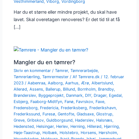
Vesthimmerland
,
Viborg
,
Vordingborg
Har du et større eller mindre projekt, du skal have
lavet. Skal overetagen renoveres? Er det tid til at få
[…]
Mangler du en tømrer?
Skriv en kommentar
/
Tømrer
,
Tømrerarbejde
,
Tømrerlærling
,
Tømrermester
/ Af
Tømrere.dk
/
12. februar
2023
/
Aabenraa
,
Aalborg
,
Aarhus
,
Ærø
,
Albertslund
,
Allerød
,
Assens
,
Ballerup
,
Billund
,
Bornholm
,
Brøndby
,
Brønderslev
,
Byggeprojekt
,
Danmark
,
DIY
,
Dragør
,
Egedal
,
Esbjerg
,
Faaborg-Midtfyn
,
Fanø
,
Favrskov
,
Faxe
,
Fredensborg
,
Fredericia
,
Frederiksberg
,
Frederikshavn
,
Frederikssund
,
Furesø
,
Gentofte
,
Gladsaxe
,
Glostrup
,
Greve
,
Gribskov
,
Guldborgsund
,
Haderslev
,
Halsnæs
,
Hedensted
,
Helsingør
,
Herlev
,
Herning
,
Hillerød
,
Hjørring
,
Høje-Taastrup
,
Holbæk
,
Holstebro
,
Horsens
,
Hørsholm
,
Hovedstaden
,
Hvidovre
,
Ikast-Brande
,
Ishøj
,
Jammerbugt
,