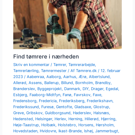
Find tømrere i nærheden
Skriv en kommentar
/
Tømrer
,
Tømrerarbejde
,
Tømrerlærling
,
Tømrermester
/ Af
Tømrere.dk
/
12. februar
2023
/
Aabenraa
,
Aalborg
,
Aarhus
,
Ærø
,
Albertslund
,
Allerød
,
Assens
,
Ballerup
,
Billund
,
Bornholm
,
Brøndby
,
Brønderslev
,
Byggeprojekt
,
Danmark
,
DIY
,
Dragør
,
Egedal
,
Esbjerg
,
Faaborg-Midtfyn
,
Fanø
,
Favrskov
,
Faxe
,
Fredensborg
,
Fredericia
,
Frederiksberg
,
Frederikshavn
,
Frederikssund
,
Furesø
,
Gentofte
,
Gladsaxe
,
Glostrup
,
Greve
,
Gribskov
,
Guldborgsund
,
Haderslev
,
Halsnæs
,
Hedensted
,
Helsingør
,
Herlev
,
Herning
,
Hillerød
,
Hjørring
,
Høje-Taastrup
,
Holbæk
,
Holstebro
,
Horsens
,
Hørsholm
,
Hovedstaden
,
Hvidovre
,
Ikast-Brande
,
Ishøj
,
Jammerbugt
,