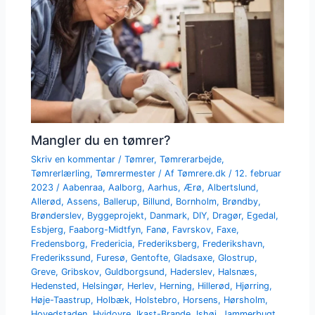
Mangler du en tømrer?
Skriv en kommentar
/
Tømrer
,
Tømrerarbejde
,
Tømrerlærling
,
Tømrermester
/ Af
Tømrere.dk
/
12. februar
2023
/
Aabenraa
,
Aalborg
,
Aarhus
,
Ærø
,
Albertslund
,
Allerød
,
Assens
,
Ballerup
,
Billund
,
Bornholm
,
Brøndby
,
Brønderslev
,
Byggeprojekt
,
Danmark
,
DIY
,
Dragør
,
Egedal
,
Esbjerg
,
Faaborg-Midtfyn
,
Fanø
,
Favrskov
,
Faxe
,
Fredensborg
,
Fredericia
,
Frederiksberg
,
Frederikshavn
,
Frederikssund
,
Furesø
,
Gentofte
,
Gladsaxe
,
Glostrup
,
Greve
,
Gribskov
,
Guldborgsund
,
Haderslev
,
Halsnæs
,
Hedensted
,
Helsingør
,
Herlev
,
Herning
,
Hillerød
,
Hjørring
,
Høje-Taastrup
,
Holbæk
,
Holstebro
,
Horsens
,
Hørsholm
,
Hovedstaden
,
Hvidovre
,
Ikast-Brande
,
Ishøj
,
Jammerbugt
,