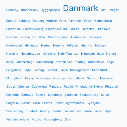
Danmark
Brøndby
Brønderslev
Byggeprojekt
DIY
Dragør
Egedal
Esbjerg
Faaborg-Midtfyn
Fanø
Favrskov
Faxe
Fredensborg
Fredericia
Frederiksberg
Frederikssund
Furesø
Gentofte
Gladsaxe
Glostrup
Greve
Gribskov
Guldborgsund
Haderslev
Halsnæs
Hedensted
Helsingør
Herlev
Herning
Hillerød
Hjørring
Holbæk
Horsens
Hovedstaden
Hvidovre
Høje-Taastrup
Hørsholm
Ikast-Brande
Ishøj
Jammerbugt
Kalundborg
Kerteminde
Kolding
København
Køge
Langeland
Lejre
Lemvig
Lolland
Læsø
Mariagerfjord
Middelfart
Midtjylland
Morsø
Norddjurs
Nordfyn
Nordjylland
Nyborg
Næstved
Odder
Odense
Odsherred
Randers
Rebild
Ringkøbing-Skjern
Ringsted
Roskilde
Rødovre
Samsø
Silkeborg
Sjælland
Skanderborg
Skive
Slagelse
Solrød
Sorø
Stevns
Struer
Syddanmark
Syddjurs
Sønderborg
Thisted
Tårnby
Tønder
Vallensbæk
Varde
Vejen
Vejle
Vesthimmerland
Viborg
Vordingborg
Ærø