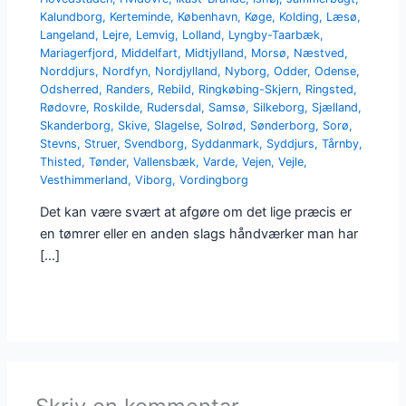
Kalundborg
,
Kerteminde
,
København
,
Køge
,
Kolding
,
Læsø
,
Langeland
,
Lejre
,
Lemvig
,
Lolland
,
Lyngby-Taarbæk
,
Mariagerfjord
,
Middelfart
,
Midtjylland
,
Morsø
,
Næstved
,
Norddjurs
,
Nordfyn
,
Nordjylland
,
Nyborg
,
Odder
,
Odense
,
Odsherred
,
Randers
,
Rebild
,
Ringkøbing-Skjern
,
Ringsted
,
Rødovre
,
Roskilde
,
Rudersdal
,
Samsø
,
Silkeborg
,
Sjælland
,
Skanderborg
,
Skive
,
Slagelse
,
Solrød
,
Sønderborg
,
Sorø
,
Stevns
,
Struer
,
Svendborg
,
Syddanmark
,
Syddjurs
,
Tårnby
,
Thisted
,
Tønder
,
Vallensbæk
,
Varde
,
Vejen
,
Vejle
,
Vesthimmerland
,
Viborg
,
Vordingborg
Det kan være svært at afgøre om det lige præcis er
en tømrer eller en anden slags håndværker man har
[…]