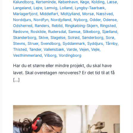
Kalundborg
,
Kerteminde
,
København
,
Køge
,
Kolding
,
Læsø
,
Langeland
,
Lejre
,
Lemvig
,
Lolland
,
Lyngby-Taarbæk
,
Mariagerfjord
,
Middelfart
,
Midtjylland
,
Morsø
,
Næstved
,
Norddjurs
,
Nordfyn
,
Nordjylland
,
Nyborg
,
Odder
,
Odense
,
Odsherred
,
Randers
,
Rebild
,
Ringkøbing-Skjern
,
Ringsted
,
Rødovre
,
Roskilde
,
Rudersdal
,
Samsø
,
Silkeborg
,
Sjælland
,
Skanderborg
,
Skive
,
Slagelse
,
Solrød
,
Sønderborg
,
Sorø
,
Stevns
,
Struer
,
Svendborg
,
Syddanmark
,
Syddjurs
,
Tårnby
,
Thisted
,
Tønder
,
Vallensbæk
,
Varde
,
Vejen
,
Vejle
,
Vesthimmerland
,
Viborg
,
Vordingborg
Har du et større eller mindre projekt, du skal have
lavet. Skal overetagen renoveres? Er det tid til at få
[…]