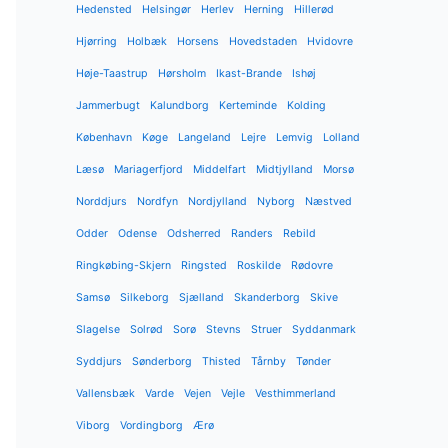
Hedensted
Helsingør
Herlev
Herning
Hillerød
Hjørring
Holbæk
Horsens
Hovedstaden
Hvidovre
Høje-Taastrup
Hørsholm
Ikast-Brande
Ishøj
Jammerbugt
Kalundborg
Kerteminde
Kolding
København
Køge
Langeland
Lejre
Lemvig
Lolland
Læsø
Mariagerfjord
Middelfart
Midtjylland
Morsø
Norddjurs
Nordfyn
Nordjylland
Nyborg
Næstved
Odder
Odense
Odsherred
Randers
Rebild
Ringkøbing-Skjern
Ringsted
Roskilde
Rødovre
Samsø
Silkeborg
Sjælland
Skanderborg
Skive
Slagelse
Solrød
Sorø
Stevns
Struer
Syddanmark
Syddjurs
Sønderborg
Thisted
Tårnby
Tønder
Vallensbæk
Varde
Vejen
Vejle
Vesthimmerland
Viborg
Vordingborg
Ærø