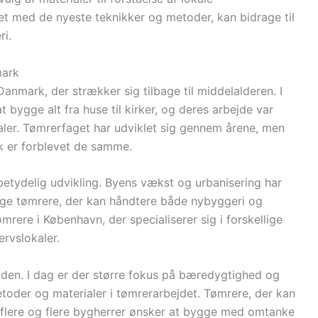
ret med de nyeste teknikker og metoder, kan bidrage til
ri.
mark
Danmark, der strækker sig tilbage til middelalderen. I
t bygge alt fra huse til kirker, og deres arbejde var
ialer. Tømrerfaget har udviklet sig gennem årene, men
k er forblevet de samme.
etydelig udvikling. Byens vækst og urbanisering har
tige tømrere, der kan håndtere både nybyggeri og
mrere i København, der specialiserer sig i forskellige
rvslokaler.
iden. I dag er der større fokus på bæredygtighed og
 metoder og materialer i tømrerarbejdet. Tømrere, der kan
da flere og flere bygherrer ønsker at bygge med omtanke