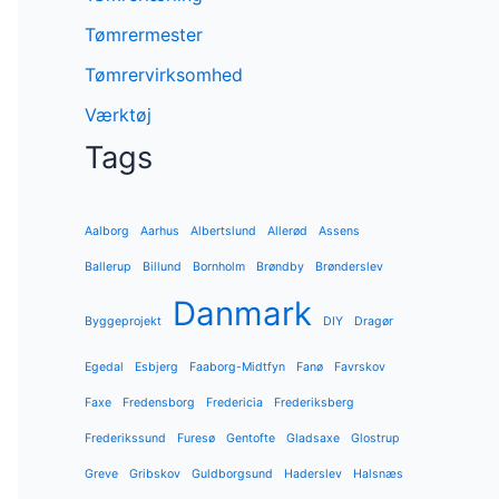
Tømrermester
Tømrervirksomhed
Værktøj
Tags
Aalborg
Aarhus
Albertslund
Allerød
Assens
Ballerup
Billund
Bornholm
Brøndby
Brønderslev
Danmark
Byggeprojekt
DIY
Dragør
Egedal
Esbjerg
Faaborg-Midtfyn
Fanø
Favrskov
Faxe
Fredensborg
Fredericia
Frederiksberg
Frederikssund
Furesø
Gentofte
Gladsaxe
Glostrup
Greve
Gribskov
Guldborgsund
Haderslev
Halsnæs