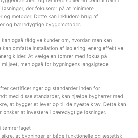
byggebranchen, og tømrere spiller en central rolle i
 løsninger, der fokuserer på at minimere
r og metoder. Dette kan inkludere brug af
nger og bæredygtige byggemetoder.
, kan også rådgive kunder om, hvordan man kan
kan omfatte installation af isolering, energieffektive
nergikilder. At vælge en tømrer med fokus på
miljøet, men også for bygningens langsigtede
ter certificeringer og standarder inden for
ndt med disse standarder, kan hjælpe bygherrer med
e, at byggeriet lever op til de nyeste krav. Dette kan
r ønsker at investere i bæredygtige løsninger.
 i tømrerfaget
t sikre, at bygninger er både funktionelle og æstetisk