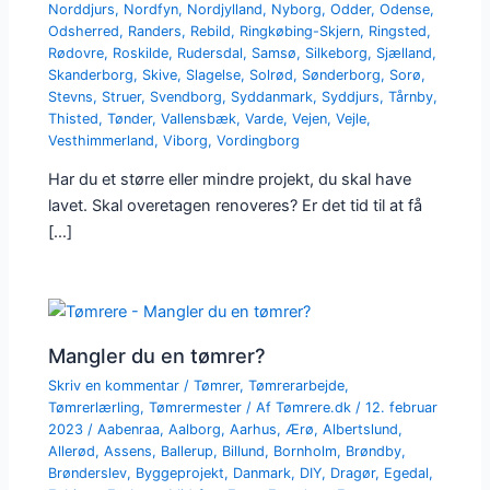
Norddjurs
,
Nordfyn
,
Nordjylland
,
Nyborg
,
Odder
,
Odense
,
Odsherred
,
Randers
,
Rebild
,
Ringkøbing-Skjern
,
Ringsted
,
Rødovre
,
Roskilde
,
Rudersdal
,
Samsø
,
Silkeborg
,
Sjælland
,
Skanderborg
,
Skive
,
Slagelse
,
Solrød
,
Sønderborg
,
Sorø
,
Stevns
,
Struer
,
Svendborg
,
Syddanmark
,
Syddjurs
,
Tårnby
,
Thisted
,
Tønder
,
Vallensbæk
,
Varde
,
Vejen
,
Vejle
,
Vesthimmerland
,
Viborg
,
Vordingborg
Har du et større eller mindre projekt, du skal have
lavet. Skal overetagen renoveres? Er det tid til at få
[…]
Mangler du en tømrer?
Skriv en kommentar
/
Tømrer
,
Tømrerarbejde
,
Tømrerlærling
,
Tømrermester
/ Af
Tømrere.dk
/
12. februar
2023
/
Aabenraa
,
Aalborg
,
Aarhus
,
Ærø
,
Albertslund
,
Allerød
,
Assens
,
Ballerup
,
Billund
,
Bornholm
,
Brøndby
,
Brønderslev
,
Byggeprojekt
,
Danmark
,
DIY
,
Dragør
,
Egedal
,