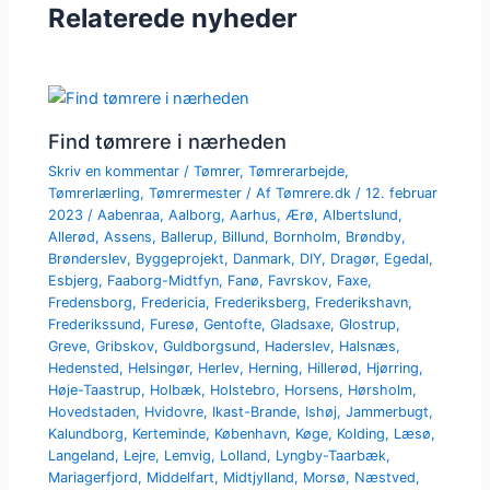
Relaterede nyheder
Find tømrere i nærheden
Skriv en kommentar
/
Tømrer
,
Tømrerarbejde
,
Tømrerlærling
,
Tømrermester
/ Af
Tømrere.dk
/
12. februar
2023
/
Aabenraa
,
Aalborg
,
Aarhus
,
Ærø
,
Albertslund
,
Allerød
,
Assens
,
Ballerup
,
Billund
,
Bornholm
,
Brøndby
,
Brønderslev
,
Byggeprojekt
,
Danmark
,
DIY
,
Dragør
,
Egedal
,
Esbjerg
,
Faaborg-Midtfyn
,
Fanø
,
Favrskov
,
Faxe
,
Fredensborg
,
Fredericia
,
Frederiksberg
,
Frederikshavn
,
Frederikssund
,
Furesø
,
Gentofte
,
Gladsaxe
,
Glostrup
,
Greve
,
Gribskov
,
Guldborgsund
,
Haderslev
,
Halsnæs
,
Hedensted
,
Helsingør
,
Herlev
,
Herning
,
Hillerød
,
Hjørring
,
Høje-Taastrup
,
Holbæk
,
Holstebro
,
Horsens
,
Hørsholm
,
Hovedstaden
,
Hvidovre
,
Ikast-Brande
,
Ishøj
,
Jammerbugt
,
Kalundborg
,
Kerteminde
,
København
,
Køge
,
Kolding
,
Læsø
,
Langeland
,
Lejre
,
Lemvig
,
Lolland
,
Lyngby-Taarbæk
,
Mariagerfjord
,
Middelfart
,
Midtjylland
,
Morsø
,
Næstved
,