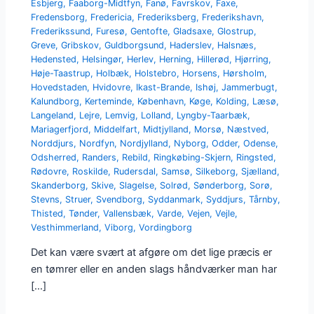
Esbjerg
,
Faaborg-Midtfyn
,
Fanø
,
Favrskov
,
Faxe
,
Fredensborg
,
Fredericia
,
Frederiksberg
,
Frederikshavn
,
Frederikssund
,
Furesø
,
Gentofte
,
Gladsaxe
,
Glostrup
,
Greve
,
Gribskov
,
Guldborgsund
,
Haderslev
,
Halsnæs
,
Hedensted
,
Helsingør
,
Herlev
,
Herning
,
Hillerød
,
Hjørring
,
Høje-Taastrup
,
Holbæk
,
Holstebro
,
Horsens
,
Hørsholm
,
Hovedstaden
,
Hvidovre
,
Ikast-Brande
,
Ishøj
,
Jammerbugt
,
Kalundborg
,
Kerteminde
,
København
,
Køge
,
Kolding
,
Læsø
,
Langeland
,
Lejre
,
Lemvig
,
Lolland
,
Lyngby-Taarbæk
,
Mariagerfjord
,
Middelfart
,
Midtjylland
,
Morsø
,
Næstved
,
Norddjurs
,
Nordfyn
,
Nordjylland
,
Nyborg
,
Odder
,
Odense
,
Odsherred
,
Randers
,
Rebild
,
Ringkøbing-Skjern
,
Ringsted
,
Rødovre
,
Roskilde
,
Rudersdal
,
Samsø
,
Silkeborg
,
Sjælland
,
Skanderborg
,
Skive
,
Slagelse
,
Solrød
,
Sønderborg
,
Sorø
,
Stevns
,
Struer
,
Svendborg
,
Syddanmark
,
Syddjurs
,
Tårnby
,
Thisted
,
Tønder
,
Vallensbæk
,
Varde
,
Vejen
,
Vejle
,
Vesthimmerland
,
Viborg
,
Vordingborg
Det kan være svært at afgøre om det lige præcis er
en tømrer eller en anden slags håndværker man har
[…]