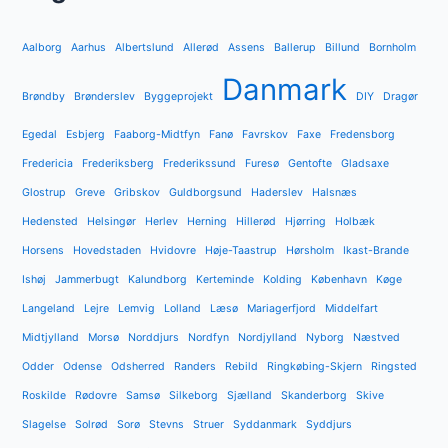
Aalborg
Aarhus
Albertslund
Allerød
Assens
Ballerup
Billund
Bornholm
Danmark
Brøndby
Brønderslev
Byggeprojekt
DIY
Dragør
Egedal
Esbjerg
Faaborg-Midtfyn
Fanø
Favrskov
Faxe
Fredensborg
Fredericia
Frederiksberg
Frederikssund
Furesø
Gentofte
Gladsaxe
Glostrup
Greve
Gribskov
Guldborgsund
Haderslev
Halsnæs
Hedensted
Helsingør
Herlev
Herning
Hillerød
Hjørring
Holbæk
Horsens
Hovedstaden
Hvidovre
Høje-Taastrup
Hørsholm
Ikast-Brande
Ishøj
Jammerbugt
Kalundborg
Kerteminde
Kolding
København
Køge
Langeland
Lejre
Lemvig
Lolland
Læsø
Mariagerfjord
Middelfart
Midtjylland
Morsø
Norddjurs
Nordfyn
Nordjylland
Nyborg
Næstved
Odder
Odense
Odsherred
Randers
Rebild
Ringkøbing-Skjern
Ringsted
Roskilde
Rødovre
Samsø
Silkeborg
Sjælland
Skanderborg
Skive
Slagelse
Solrød
Sorø
Stevns
Struer
Syddanmark
Syddjurs