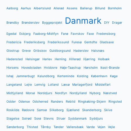
Aalborg
Aarhus
Albertslund
Allerød
Assens
Ballerup
Billund
Bornholm
Danmark
Brøndby
Brønderslev
Byggeprojekt
DIY
Dragør
Egedal
Esbjerg
Faaborg-Midtfyn
Fanø
Favrskov
Faxe
Fredensborg
Fredericia
Frederiksberg
Frederikssund
Furesø
Gentofte
Gladsaxe
Glostrup
Greve
Gribskov
Guldborgsund
Haderslev
Halsnæs
Hedensted
Helsingør
Herlev
Herning
Hillerød
Hjørring
Holbæk
Horsens
Hovedstaden
Hvidovre
Høje-Taastrup
Hørsholm
Ikast-Brande
Ishøj
Jammerbugt
Kalundborg
Kerteminde
Kolding
København
Køge
Langeland
Lejre
Lemvig
Lolland
Læsø
Mariagerfjord
Middelfart
Midtjylland
Morsø
Norddjurs
Nordfyn
Nordjylland
Nyborg
Næstved
Odder
Odense
Odsherred
Randers
Rebild
Ringkøbing-Skjern
Ringsted
Roskilde
Rødovre
Samsø
Silkeborg
Sjælland
Skanderborg
Skive
Slagelse
Solrød
Sorø
Stevns
Struer
Syddanmark
Syddjurs
Sønderborg
Thisted
Tårnby
Tønder
Vallensbæk
Varde
Vejen
Vejle