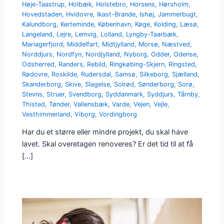
Høje-Taastrup
,
Holbæk
,
Holstebro
,
Horsens
,
Hørsholm
,
Hovedstaden
,
Hvidovre
,
Ikast-Brande
,
Ishøj
,
Jammerbugt
,
Kalundborg
,
Kerteminde
,
København
,
Køge
,
Kolding
,
Læsø
,
Langeland
,
Lejre
,
Lemvig
,
Lolland
,
Lyngby-Taarbæk
,
Mariagerfjord
,
Middelfart
,
Midtjylland
,
Morsø
,
Næstved
,
Norddjurs
,
Nordfyn
,
Nordjylland
,
Nyborg
,
Odder
,
Odense
,
Odsherred
,
Randers
,
Rebild
,
Ringkøbing-Skjern
,
Ringsted
,
Rødovre
,
Roskilde
,
Rudersdal
,
Samsø
,
Silkeborg
,
Sjælland
,
Skanderborg
,
Skive
,
Slagelse
,
Solrød
,
Sønderborg
,
Sorø
,
Stevns
,
Struer
,
Svendborg
,
Syddanmark
,
Syddjurs
,
Tårnby
,
Thisted
,
Tønder
,
Vallensbæk
,
Varde
,
Vejen
,
Vejle
,
Vesthimmerland
,
Viborg
,
Vordingborg
Har du et større eller mindre projekt, du skal have
lavet. Skal overetagen renoveres? Er det tid til at få
[…]