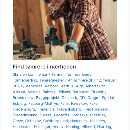
Find tømrere i nærheden
Skriv en kommentar
/
Tømrer
,
Tømrerarbejde
,
Tømrerlærling
,
Tømrermester
/ Af
Tømrere.dk
/
12. februar
2023
/
Aabenraa
,
Aalborg
,
Aarhus
,
Ærø
,
Albertslund
,
Allerød
,
Assens
,
Ballerup
,
Billund
,
Bornholm
,
Brøndby
,
Brønderslev
,
Byggeprojekt
,
Danmark
,
DIY
,
Dragør
,
Egedal
,
Esbjerg
,
Faaborg-Midtfyn
,
Fanø
,
Favrskov
,
Faxe
,
Fredensborg
,
Fredericia
,
Frederiksberg
,
Frederikshavn
,
Frederikssund
,
Furesø
,
Gentofte
,
Gladsaxe
,
Glostrup
,
Greve
,
Gribskov
,
Guldborgsund
,
Haderslev
,
Halsnæs
,
Hedensted
,
Helsingør
,
Herlev
,
Herning
,
Hillerød
,
Hjørring
,