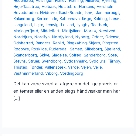
Hedensted
,
Helsingør
,
Herlev
,
Herning
,
Hillerød
,
Hjørring
,
Høje-Taastrup
,
Holbæk
,
Holstebro
,
Horsens
,
Hørsholm
,
Hovedstaden
,
Hvidovre
,
Ikast-Brande
,
Ishøj
,
Jammerbugt
,
Kalundborg
,
Kerteminde
,
København
,
Køge
,
Kolding
,
Læsø
,
Langeland
,
Lejre
,
Lemvig
,
Lolland
,
Lyngby-Taarbæk
,
Mariagerfjord
,
Middelfart
,
Midtjylland
,
Morsø
,
Næstved
,
Norddjurs
,
Nordfyn
,
Nordjylland
,
Nyborg
,
Odder
,
Odense
,
Odsherred
,
Randers
,
Rebild
,
Ringkøbing-Skjern
,
Ringsted
,
Rødovre
,
Roskilde
,
Rudersdal
,
Samsø
,
Silkeborg
,
Sjælland
,
Skanderborg
,
Skive
,
Slagelse
,
Solrød
,
Sønderborg
,
Sorø
,
Stevns
,
Struer
,
Svendborg
,
Syddanmark
,
Syddjurs
,
Tårnby
,
Thisted
,
Tønder
,
Vallensbæk
,
Varde
,
Vejen
,
Vejle
,
Vesthimmerland
,
Viborg
,
Vordingborg
Det kan være svært at afgøre om det lige præcis er
en tømrer eller en anden slags håndværker man har
[…]