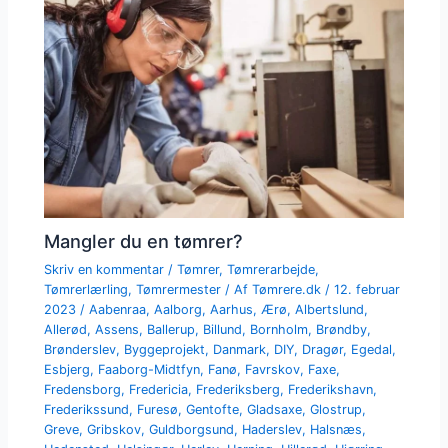
Mangler du en tømrer?
Skriv en kommentar
/
Tømrer
,
Tømrerarbejde
,
Tømrerlærling
,
Tømrermester
/ Af
Tømrere.dk
/
12. februar
2023
/
Aabenraa
,
Aalborg
,
Aarhus
,
Ærø
,
Albertslund
,
Allerød
,
Assens
,
Ballerup
,
Billund
,
Bornholm
,
Brøndby
,
Brønderslev
,
Byggeprojekt
,
Danmark
,
DIY
,
Dragør
,
Egedal
,
Esbjerg
,
Faaborg-Midtfyn
,
Fanø
,
Favrskov
,
Faxe
,
Fredensborg
,
Fredericia
,
Frederiksberg
,
Frederikshavn
,
Frederikssund
,
Furesø
,
Gentofte
,
Gladsaxe
,
Glostrup
,
Greve
,
Gribskov
,
Guldborgsund
,
Haderslev
,
Halsnæs
,