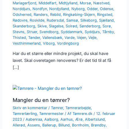
Mariagerfjord
,
Middelfart
,
Midtjylland
,
Morsø
,
Næstved
,
Norddjurs
,
Nordfyn
,
Nordjylland
,
Nyborg
,
Odder
,
Odense
,
Odsherred
,
Randers
,
Rebild
,
Ringkøbing-Skjern
,
Ringsted
,
Rødovre
,
Roskilde
,
Rudersdal
,
Samsø
,
Silkeborg
,
Sjælland
,
Skanderborg
,
Skive
,
Slagelse
,
Solrød
,
Sønderborg
,
Sorø
,
Stevns
,
Struer
,
Svendborg
,
Syddanmark
,
Syddjurs
,
Tårnby
,
Thisted
,
Tønder
,
Vallensbæk
,
Varde
,
Vejen
,
Vejle
,
Vesthimmerland
,
Viborg
,
Vordingborg
Har du et større eller mindre projekt, du skal have
lavet. Skal overetagen renoveres? Er det tid til at få
[…]
Mangler du en tømrer?
Skriv en kommentar
/
Tømrer
,
Tømrerarbejde
,
Tømrerlærling
,
Tømrermester
/ Af
Tømrere.dk
/
12. februar
2023
/
Aabenraa
,
Aalborg
,
Aarhus
,
Ærø
,
Albertslund
,
Allerød
,
Assens
,
Ballerup
,
Billund
,
Bornholm
,
Brøndby
,