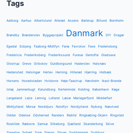
Tags
Aalborg
Aarhus
Albertslund
Allerød
Assens
Ballerup
Billund
Bornholm
Danmark
Brøndby
Brønderslev
Byggeprojekt
DIY
Dragør
Egedal
Esbjerg
Faaborg-Midtfyn
Fanø
Favrskov
Faxe
Fredensborg
Fredericia
Frederiksberg
Frederikssund
Furesø
Gentofte
Gladsaxe
Glostrup
Greve
Gribskov
Guldborgsund
Haderslev
Halsnæs
Hedensted
Helsingør
Herlev
Herning
Hillerød
Hjørring
Holbæk
Horsens
Hovedstaden
Hvidovre
Høje-Taastrup
Hørsholm
Ikast-Brande
Ishøj
Jammerbugt
Kalundborg
Kerteminde
Kolding
København
Køge
Langeland
Lejre
Lemvig
Lolland
Læsø
Mariagerfjord
Middelfart
Midtjylland
Morsø
Norddjurs
Nordfyn
Nordjylland
Nyborg
Næstved
Odder
Odense
Odsherred
Randers
Rebild
Ringkøbing-Skjern
Ringsted
Roskilde
Rødovre
Samsø
Silkeborg
Sjælland
Skanderborg
Skive
Slagelse
Solrød
Sorø
Stevns
Struer
Syddanmark
Syddjurs