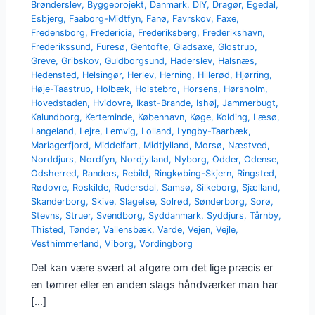
Brønderslev
,
Byggeprojekt
,
Danmark
,
DIY
,
Dragør
,
Egedal
,
Esbjerg
,
Faaborg-Midtfyn
,
Fanø
,
Favrskov
,
Faxe
,
Fredensborg
,
Fredericia
,
Frederiksberg
,
Frederikshavn
,
Frederikssund
,
Furesø
,
Gentofte
,
Gladsaxe
,
Glostrup
,
Greve
,
Gribskov
,
Guldborgsund
,
Haderslev
,
Halsnæs
,
Hedensted
,
Helsingør
,
Herlev
,
Herning
,
Hillerød
,
Hjørring
,
Høje-Taastrup
,
Holbæk
,
Holstebro
,
Horsens
,
Hørsholm
,
Hovedstaden
,
Hvidovre
,
Ikast-Brande
,
Ishøj
,
Jammerbugt
,
Kalundborg
,
Kerteminde
,
København
,
Køge
,
Kolding
,
Læsø
,
Langeland
,
Lejre
,
Lemvig
,
Lolland
,
Lyngby-Taarbæk
,
Mariagerfjord
,
Middelfart
,
Midtjylland
,
Morsø
,
Næstved
,
Norddjurs
,
Nordfyn
,
Nordjylland
,
Nyborg
,
Odder
,
Odense
,
Odsherred
,
Randers
,
Rebild
,
Ringkøbing-Skjern
,
Ringsted
,
Rødovre
,
Roskilde
,
Rudersdal
,
Samsø
,
Silkeborg
,
Sjælland
,
Skanderborg
,
Skive
,
Slagelse
,
Solrød
,
Sønderborg
,
Sorø
,
Stevns
,
Struer
,
Svendborg
,
Syddanmark
,
Syddjurs
,
Tårnby
,
Thisted
,
Tønder
,
Vallensbæk
,
Varde
,
Vejen
,
Vejle
,
Vesthimmerland
,
Viborg
,
Vordingborg
Det kan være svært at afgøre om det lige præcis er
en tømrer eller en anden slags håndværker man har
[…]