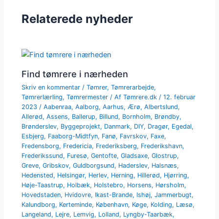
Relaterede nyheder
Find tømrere i nærheden
Skriv en kommentar
/
Tømrer
,
Tømrerarbejde
,
Tømrerlærling
,
Tømrermester
/ Af
Tømrere.dk
/
12. februar
2023
/
Aabenraa
,
Aalborg
,
Aarhus
,
Ærø
,
Albertslund
,
Allerød
,
Assens
,
Ballerup
,
Billund
,
Bornholm
,
Brøndby
,
Brønderslev
,
Byggeprojekt
,
Danmark
,
DIY
,
Dragør
,
Egedal
,
Esbjerg
,
Faaborg-Midtfyn
,
Fanø
,
Favrskov
,
Faxe
,
Fredensborg
,
Fredericia
,
Frederiksberg
,
Frederikshavn
,
Frederikssund
,
Furesø
,
Gentofte
,
Gladsaxe
,
Glostrup
,
Greve
,
Gribskov
,
Guldborgsund
,
Haderslev
,
Halsnæs
,
Hedensted
,
Helsingør
,
Herlev
,
Herning
,
Hillerød
,
Hjørring
,
Høje-Taastrup
,
Holbæk
,
Holstebro
,
Horsens
,
Hørsholm
,
Hovedstaden
,
Hvidovre
,
Ikast-Brande
,
Ishøj
,
Jammerbugt
,
Kalundborg
,
Kerteminde
,
København
,
Køge
,
Kolding
,
Læsø
,
Langeland
,
Lejre
,
Lemvig
,
Lolland
,
Lyngby-Taarbæk
,