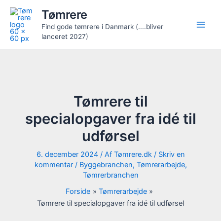
Gå
Tømrere
til
Find gode tømrere i Danmark (....bliver
indholdet
lanceret 2027)
Tømrere til
specialopgaver fra idé til
udførsel
6. december 2024
/ Af
Tømrere.dk
/
Skriv en
kommentar
/
Byggebranchen
,
Tømrerarbejde
,
Tømrerbranchen
Forside
Tømrerarbejde
Tømrere til specialopgaver fra idé til udførsel