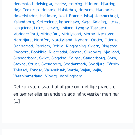
Hedensted
,
Helsingør
,
Herlev
,
Herning
,
Hillerød
,
Hjørring
,
Høje-Taastrup
,
Holbæk
,
Holstebro
,
Horsens
,
Hørsholm
,
Hovedstaden
,
Hvidovre
,
Ikast-Brande
,
Ishøj
,
Jammerbugt
,
Kalundborg
,
Kerteminde
,
København
,
Køge
,
Kolding
,
Læsø
,
Langeland
,
Lejre
,
Lemvig
,
Lolland
,
Lyngby-Taarbæk
,
Mariagerfjord
,
Middelfart
,
Midtjylland
,
Morsø
,
Næstved
,
Norddjurs
,
Nordfyn
,
Nordjylland
,
Nyborg
,
Odder
,
Odense
,
Odsherred
,
Randers
,
Rebild
,
Ringkøbing-Skjern
,
Ringsted
,
Rødovre
,
Roskilde
,
Rudersdal
,
Samsø
,
Silkeborg
,
Sjælland
,
Skanderborg
,
Skive
,
Slagelse
,
Solrød
,
Sønderborg
,
Sorø
,
Stevns
,
Struer
,
Svendborg
,
Syddanmark
,
Syddjurs
,
Tårnby
,
Thisted
,
Tønder
,
Vallensbæk
,
Varde
,
Vejen
,
Vejle
,
Vesthimmerland
,
Viborg
,
Vordingborg
Det kan være svært at afgøre om det lige præcis er
en tømrer eller en anden slags håndværker man har
[…]