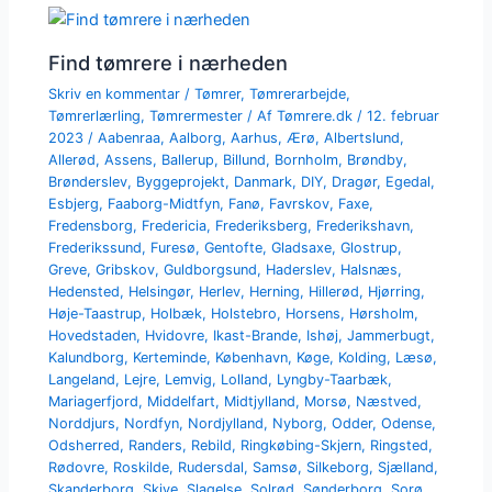
Find tømrere i nærheden
Skriv en kommentar
/
Tømrer
,
Tømrerarbejde
,
Tømrerlærling
,
Tømrermester
/ Af
Tømrere.dk
/
12. februar
2023
/
Aabenraa
,
Aalborg
,
Aarhus
,
Ærø
,
Albertslund
,
Allerød
,
Assens
,
Ballerup
,
Billund
,
Bornholm
,
Brøndby
,
Brønderslev
,
Byggeprojekt
,
Danmark
,
DIY
,
Dragør
,
Egedal
,
Esbjerg
,
Faaborg-Midtfyn
,
Fanø
,
Favrskov
,
Faxe
,
Fredensborg
,
Fredericia
,
Frederiksberg
,
Frederikshavn
,
Frederikssund
,
Furesø
,
Gentofte
,
Gladsaxe
,
Glostrup
,
Greve
,
Gribskov
,
Guldborgsund
,
Haderslev
,
Halsnæs
,
Hedensted
,
Helsingør
,
Herlev
,
Herning
,
Hillerød
,
Hjørring
,
Høje-Taastrup
,
Holbæk
,
Holstebro
,
Horsens
,
Hørsholm
,
Hovedstaden
,
Hvidovre
,
Ikast-Brande
,
Ishøj
,
Jammerbugt
,
Kalundborg
,
Kerteminde
,
København
,
Køge
,
Kolding
,
Læsø
,
Langeland
,
Lejre
,
Lemvig
,
Lolland
,
Lyngby-Taarbæk
,
Mariagerfjord
,
Middelfart
,
Midtjylland
,
Morsø
,
Næstved
,
Norddjurs
,
Nordfyn
,
Nordjylland
,
Nyborg
,
Odder
,
Odense
,
Odsherred
,
Randers
,
Rebild
,
Ringkøbing-Skjern
,
Ringsted
,
Rødovre
,
Roskilde
,
Rudersdal
,
Samsø
,
Silkeborg
,
Sjælland
,
Skanderborg
,
Skive
,
Slagelse
,
Solrød
,
Sønderborg
,
Sorø
,