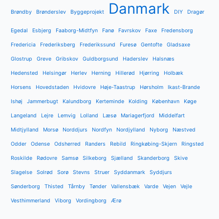
Danmark
Brøndby
Brønderslev
Byggeprojekt
DIY
Dragør
Egedal
Esbjerg
Faaborg-Midtfyn
Fanø
Favrskov
Faxe
Fredensborg
Fredericia
Frederiksberg
Frederikssund
Furesø
Gentofte
Gladsaxe
Glostrup
Greve
Gribskov
Guldborgsund
Haderslev
Halsnæs
Hedensted
Helsingør
Herlev
Herning
Hillerød
Hjørring
Holbæk
Horsens
Hovedstaden
Hvidovre
Høje-Taastrup
Hørsholm
Ikast-Brande
Ishøj
Jammerbugt
Kalundborg
Kerteminde
Kolding
København
Køge
Langeland
Lejre
Lemvig
Lolland
Læsø
Mariagerfjord
Middelfart
Midtjylland
Morsø
Norddjurs
Nordfyn
Nordjylland
Nyborg
Næstved
Odder
Odense
Odsherred
Randers
Rebild
Ringkøbing-Skjern
Ringsted
Roskilde
Rødovre
Samsø
Silkeborg
Sjælland
Skanderborg
Skive
Slagelse
Solrød
Sorø
Stevns
Struer
Syddanmark
Syddjurs
Sønderborg
Thisted
Tårnby
Tønder
Vallensbæk
Varde
Vejen
Vejle
Vesthimmerland
Viborg
Vordingborg
Ærø