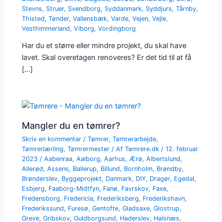
Stevns
,
Struer
,
Svendborg
,
Syddanmark
,
Syddjurs
,
Tårnby
,
Thisted
,
Tønder
,
Vallensbæk
,
Varde
,
Vejen
,
Vejle
,
Vesthimmerland
,
Viborg
,
Vordingborg
Har du et større eller mindre projekt, du skal have
lavet. Skal overetagen renoveres? Er det tid til at få
[…]
Mangler du en tømrer?
Skriv en kommentar
/
Tømrer
,
Tømrerarbejde
,
Tømrerlærling
,
Tømrermester
/ Af
Tømrere.dk
/
12. februar
2023
/
Aabenraa
,
Aalborg
,
Aarhus
,
Ærø
,
Albertslund
,
Allerød
,
Assens
,
Ballerup
,
Billund
,
Bornholm
,
Brøndby
,
Brønderslev
,
Byggeprojekt
,
Danmark
,
DIY
,
Dragør
,
Egedal
,
Esbjerg
,
Faaborg-Midtfyn
,
Fanø
,
Favrskov
,
Faxe
,
Fredensborg
,
Fredericia
,
Frederiksberg
,
Frederikshavn
,
Frederikssund
,
Furesø
,
Gentofte
,
Gladsaxe
,
Glostrup
,
Greve
,
Gribskov
,
Guldborgsund
,
Haderslev
,
Halsnæs
,