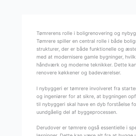
Tømrerens rolle i boligrenovering og nybyg
Tømrere spiller en central rolle i både bol
strukturer, der er både funktionelle og æste
med at modernisere gamle bygninger, hvilke
håndværk og moderne teknikker. Dette kan in
renovere køkkener og badeværelser.
I nybyggeri er tømrere involveret fra star
og ingeniører for at sikre, at bygningen opf
til nybyggeri skal have en dyb forståelse f
uundgåelig del af byggeprocessen.
Derudover er tømrere også essentielle i s
løsninger. Dette kan være alt fra at bygge 