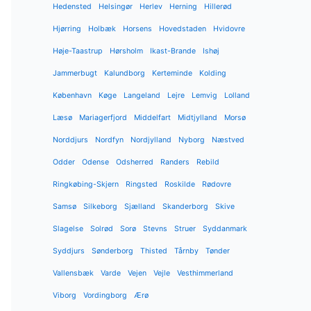
Hedensted
Helsingør
Herlev
Herning
Hillerød
Hjørring
Holbæk
Horsens
Hovedstaden
Hvidovre
Høje-Taastrup
Hørsholm
Ikast-Brande
Ishøj
Jammerbugt
Kalundborg
Kerteminde
Kolding
København
Køge
Langeland
Lejre
Lemvig
Lolland
Læsø
Mariagerfjord
Middelfart
Midtjylland
Morsø
Norddjurs
Nordfyn
Nordjylland
Nyborg
Næstved
Odder
Odense
Odsherred
Randers
Rebild
Ringkøbing-Skjern
Ringsted
Roskilde
Rødovre
Samsø
Silkeborg
Sjælland
Skanderborg
Skive
Slagelse
Solrød
Sorø
Stevns
Struer
Syddanmark
Syddjurs
Sønderborg
Thisted
Tårnby
Tønder
Vallensbæk
Varde
Vejen
Vejle
Vesthimmerland
Viborg
Vordingborg
Ærø