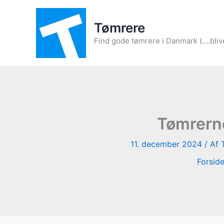
Gå
til
Tømrere
indholdet
Find gode tømrere i Danmark (....bliv
Tømrerne
11. december 2024
/ Af
Forsid