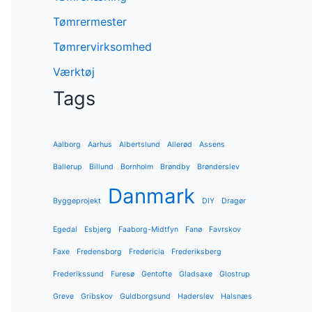
Tømrermester
Tømrervirksomhed
Værktøj
Tags
Aalborg
Aarhus
Albertslund
Allerød
Assens
Ballerup
Billund
Bornholm
Brøndby
Brønderslev
Danmark
Byggeprojekt
DIY
Dragør
Egedal
Esbjerg
Faaborg-Midtfyn
Fanø
Favrskov
Faxe
Fredensborg
Fredericia
Frederiksberg
Frederikssund
Furesø
Gentofte
Gladsaxe
Glostrup
Greve
Gribskov
Guldborgsund
Haderslev
Halsnæs