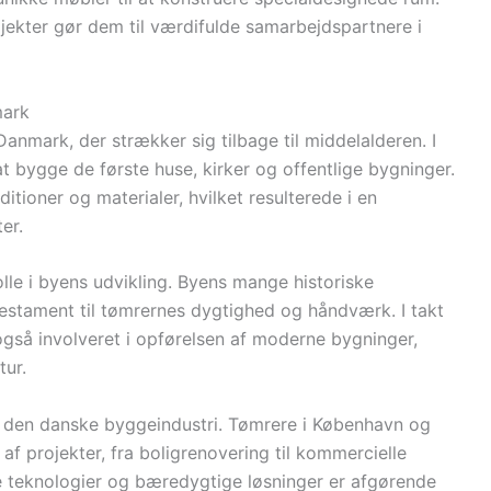
rojekter gør dem til værdifulde samarbejdspartnere i
mark
Danmark, der strækker sig tilbage til middelalderen. I
at bygge de første huse, kirker og offentlige bygninger.
itioner og materialer, hvilket resulterede i en
er.
olle i byens udvikling. Byens mange historiske
 testament til tømrernes dygtighed og håndværk. I takt
så involveret i opførelsen af moderne bygninger,
tur.
af den danske byggeindustri. Tømrere i København og
af projekter, fra boligrenovering til kommercielle
nye teknologier og bæredygtige løsninger er afgørende