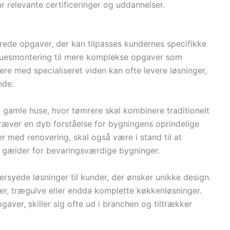
r relevante certificeringer og uddannelser.
erede opgaver, der kan tilpasses kundernes specifikke
induesmontering til mere komplekse opgaver som
e med specialiseret viden kan ofte levere løsninger,
nde.
 gamle huse, hvor tømrere skal kombinere traditionelt
æver en dyb forståelse for bygningens oprindelige
er med renovering, skal også være i stand til at
er gælder for bevaringsværdige bygninger.
syede løsninger til kunder, der ønsker unikke design.
er, trægulve eller endda komplette køkkenløsninger.
aver, skiller sig ofte ud i branchen og tiltrækker