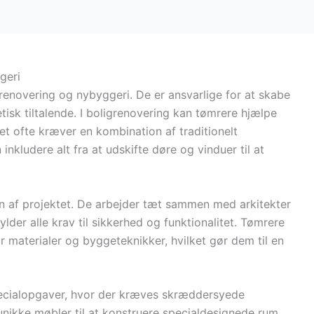
geri
igrenovering og nybyggeri. De er ansvarlige for at skabe
tisk tiltalende. I boligrenovering kan tømrere hjælpe
t ofte kræver en kombination af traditionelt
kludere alt fra at udskifte døre og vinduer til at
ten af projektet. De arbejder tæt sammen med arkitekter
ylder alle krav til sikkerhed og funktionalitet. Tømrere
or materialer og byggeteknikker, hvilket gør dem til en
pecialopgaver, hvor der kræves skræddersyede
unikke møbler til at konstruere specialdesignede rum.