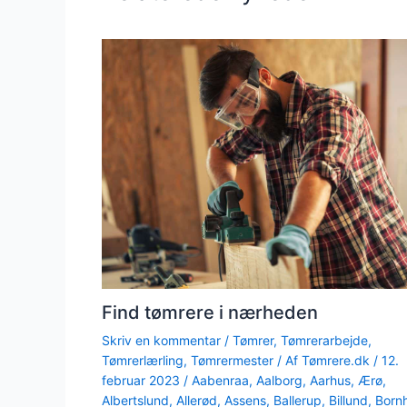
Find tømrere i nærheden
Skriv en kommentar
/
Tømrer
,
Tømrerarbejde
,
Tømrerlærling
,
Tømrermester
/ Af
Tømrere.dk
/
12.
februar 2023
/
Aabenraa
,
Aalborg
,
Aarhus
,
Ærø
,
Albertslund
,
Allerød
,
Assens
,
Ballerup
,
Billund
,
Born